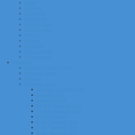
Pildid
Treenerid
Õppemaks
Sporditipud
Endised tipud
Liikmeavaldus
Ajalugu
Kontakt
Ost/Müük
Riiete tellimine
Iseseisev trenn
Võistlused
Tartumaa Suusatalv 2026
Võistluskalender
Juhendid
Tulemuste arhiiv
Tartumaa Suusatalv 2025
Sügisrull 2025
Suusatalv 2024
EVIKO Suusarull 2020
EVIKO Suusarull 2019
Eviko Suusarull
Eviko Suusarull 2015
Eviko Suusarull 2016
Eviko Suusarull 2017