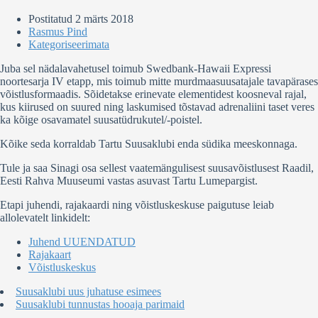
Postitatud
2 märts 2018
Rasmus Pind
Kategoriseerimata
Juba sel nädalavahetusel toimub Swedbank-Hawaii Expressi
noortesarja IV etapp, mis toimub mitte murdmaasuusatajale tavapärases
võistlusformaadis. Sõidetakse erinevate elementidest koosneval rajal,
kus kiirused on suured ning laskumised tõstavad adrenaliini taset veres
ka kõige osavamatel suusatüdrukutel/-poistel.
Kõike seda korraldab Tartu Suusaklubi enda südika meeskonnaga.
Tule ja saa Sinagi osa sellest vaatemängulisest suusavõistlusest Raadil,
Eesti Rahva Muuseumi vastas asuvast Tartu Lumepargist.
Etapi juhendi, rajakaardi ning võistluskeskuse paigutuse leiab
allolevatelt linkidelt:
Juhend UUENDATUD
Rajakaart
Võistluskeskus
Suusaklubi uus juhatuse esimees
Suusaklubi tunnustas hooaja parimaid