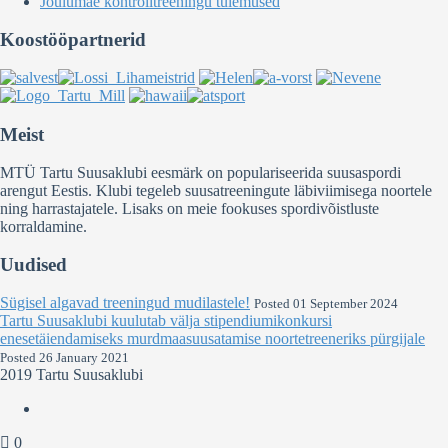
Jõulumäe kontrolltreeningu tulemused
Koostööpartnerid
Meist
MTÜ Tartu Suusaklubi eesmärk on populariseerida suusaspordi
arengut Eestis. Klubi tegeleb suusatreeningute läbiviimisega noortele
ning harrastajatele. Lisaks on meie fookuses spordivõistluste
korraldamine.
Uudised
Sügisel algavad treeningud mudilastele!
Posted 01 September 2024
Tartu Suusaklubi kuulutab välja stipendiumikonkursi
enesetäiendamiseks murdmaasuusatamise noortetreeneriks pürgijale
Posted 26 January 2021
2019 Tartu Suusaklubi
0