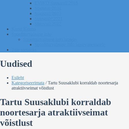
EVIKO Suusarull 2018
Sügisrull 2024
Sügisrull 2023
Suusatalv 2021
Sügisrull 2022
Kurgi Kuuno
Sporditurvalisuse info
Sporditurvalisuse info lapsele
Sporditurvalisuse info lapsevanematele
Tule toetajaks
Uudised
Esileht
Kategoriseerimata
/
Tartu Suusaklubi korraldab noortesarja
atraktiivseimat võistlust
Tartu Suusaklubi korraldab
noortesarja atraktiivseimat
võistlust