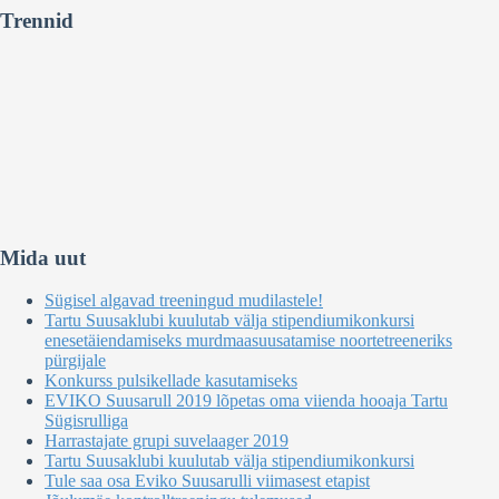
Trennid
Mida uut
Sügisel algavad treeningud mudilastele!
Tartu Suusaklubi kuulutab välja stipendiumikonkursi
enesetäiendamiseks murdmaasuusatamise noortetreeneriks
pürgijale
Konkurss pulsikellade kasutamiseks
EVIKO Suusarull 2019 lõpetas oma viienda hooaja Tartu
Sügisrulliga
Harrastajate grupi suvelaager 2019
Tartu Suusaklubi kuulutab välja stipendiumikonkursi
Tule saa osa Eviko Suusarulli viimasest etapist