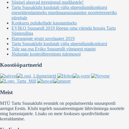
Sügisel algavad treeningud mudilastele!
Tartu Suusaklubi kuulutab välja stipendiumikonkursi
enesetäiendamiseks murdmaasuusatamise noortetreeneriks
pürgijale
Konkurss pulsikellade kasutamiseks
EVIKO Suusarull 2019 lõpetas oma viienda hooaja Tartu
Sügisrulliga
Harrastajate grupi suvelaager 2019
Tartu Suusaklubi kuulutab välja stipendiumikonkursi
Tule saa osa Eviko Suusarulli viimasest etapist
Jõulumäe kontrolltreeningu tulemused
Koostööpartnerid
Meist
MTÜ Tartu Suusaklubi eesmärk on populariseerida suusaspordi
arengut Eestis. Klubi tegeleb suusatreeningute läbiviimisega noortele
ning harrastajatele. Lisaks on meie fookuses spordivõistluste
korraldamine.