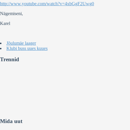
http://www.youtube.com/watch?v=4xbGgF2Uwg0
Nägemiseni,
Karel
Jõulumäe laager
Klubi buss uues kuues
Trennid
Mida uut