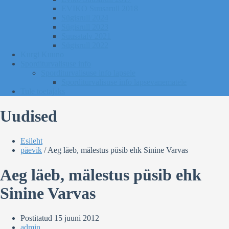
EVIKO Suusarull 2018
Sügisrull 2024
Sügisrull 2023
Suusatalv 2021
Sügisrull 2022
Kurgi Kuuno
Sporditurvalisuse info
Sporditurvalisuse info lapsele
Sporditurvalisuse info lapsevanematele
Tule toetajaks
Uudised
Esileht
päevik
/
Aeg läeb, mälestus püsib ehk Sinine Varvas
Aeg läeb, mälestus püsib ehk
Sinine Varvas
Postitatud
15 juuni 2012
admin