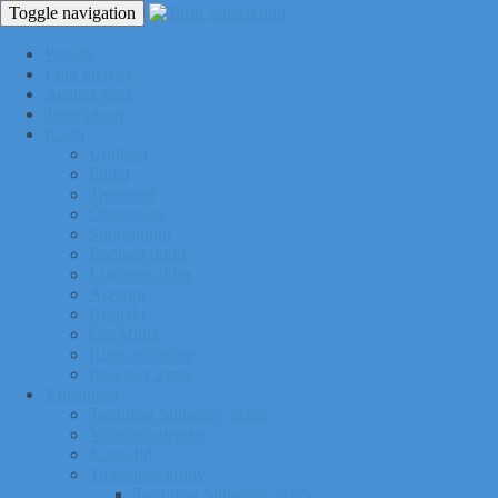
Toggle navigation
Pealeht
Liitu meiega
Avatud tund
Tunniplaan
Klubi
Uudised
Pildid
Treenerid
Õppemaks
Sporditipud
Endised tipud
Liikmeavaldus
Ajalugu
Kontakt
Ost/Müük
Riiete tellimine
Iseseisev trenn
Võistlused
Tartumaa Suusatalv 2026
Võistluskalender
Juhendid
Tulemuste arhiiv
Tartumaa Suusatalv 2025