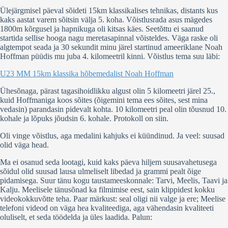
Ülejärgmisel päeval sõideti 15km klassikalises tehnikas, distants kus
kaks aastat varem sõitsin välja 5. koha. Võistlusrada asus mägedes
1800m kõrgusel ja hapnikuga oli kitsas käes. Seetõttu ei saanud
startida sellise hooga nagu meretasapinnal võisteldes. Väga raske oli
algtempot seada ja 30 sekundit minu järel startinud ameeriklane Noah
Hoffman püüdis mu juba 4. kilomeetril kinni. Võistlus tema suu läbi:
U23 MM 15km klassika hõbemedalist Noah Hoffman
Ühesõnaga, pärast tagasihoidlikku algust olin 5 kilomeetri järel 25.,
kuid Hoffmaniga koos sõites (õigemini tema ees sõites, sest mina
vedasin) parandasin pidevalt kohta. 10 kilomeetri peal olin tõusnud 10.
kohale ja lõpuks jõudsin 6. kohale. Protokoll on siin.
Oli vinge võistlus, aga medalini kahjuks ei küündinud. Ja veel: suusad
olid väga head.
Ma ei osanud seda lootagi, kuid kaks päeva hiljem suusavahetusega
sõidul olid suusad lausa ulmeliselt libedad ja grammi pealt õige
pidamisega. Suur tänu kogu taustameeskonnale: Tarvi, Meelis, Taavi ja
Kalju. Meelisele tänusõnad ka filmimise eest, sain klippidest kokku
videokokkuvõtte teha. Paar märkust: seal oligi nii valge ja ere; Meelise
telefoni videod on väga hea kvaliteediga, aga vähendasin kvaliteeti
oluliselt, et seda töödelda ja üles laadida. Palun: