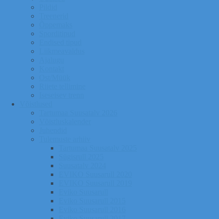
Pildid
Treenerid
Õppemaks
Sporditipud
Endised tipud
Liikmeavaldus
Ajalugu
Kontakt
Ost/Müük
Riiete tellimine
Iseseisev trenn
Võistlused
Tartumaa Suusatalv 2026
Võistluskalender
Juhendid
Tulemuste arhiiv
Tartumaa Suusatalv 2025
Sügisrull 2025
Suusatalv 2024
EVIKO Suusarull 2020
EVIKO Suusarull 2019
Eviko Suusarull
Eviko Suusarull 2015
Eviko Suusarull 2016
Eviko Suusarull 2017