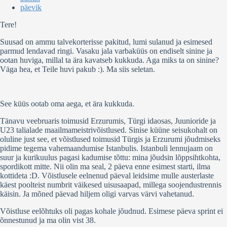
päevik
Tere!
Suusad on ammu talvekorterisse pakitud, lumi sulanud ja esimesed
parmud lendavad ringi. Vasaku jala varbaküüs on endiselt sinine ja
ootan huviga, millal ta ära kavatseb kukkuda. Aga miks ta on sinine?
Väga hea, et Teile huvi pakub :). Ma siis seletan.
See küüs ootab oma aega, et ära kukkuda.
Tänavu veebruaris toimusid Erzurumis, Türgi idaosas, Juunioride ja
U23 talialade maailmameistrivõistlused. Sinise küüne seisukohalt on
oluline just see, et võistlused toimusid Türgis ja Erzurumi jõudmiseks
pidime tegema vahemaandumise Istanbulis. Istanbuli lennujaam on
suur ja kurikuulus pagasi kadumise tõttu: mina jõudsin lõppsihtkohta,
spordikott mitte. Nii olin ma seal, 2 päeva enne esimest starti, ilma
kottideta :D. Võistlusele eelnenud päeval leidsime mulle austerlaste
käest poolteist numbrit väikesed uisusaapad, millega soojendustrennis
käisin. Ja mõned päevad hiljem oligi varvas värvi vahetanud.
Võistluse eelõhtuks oli pagas kohale jõudnud. Esimese päeva sprint ei
õnnestunud ja ma olin vist 38.