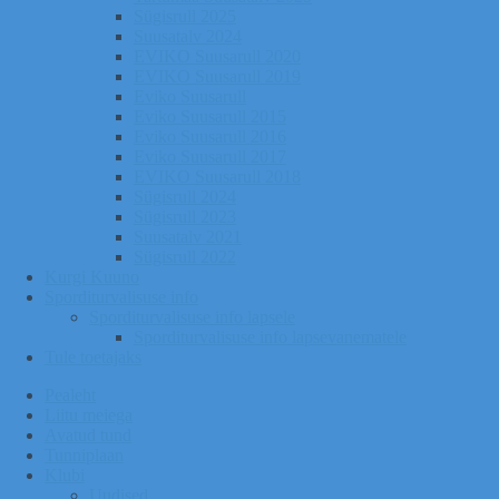
Sügisrull 2025
Suusatalv 2024
EVIKO Suusarull 2020
EVIKO Suusarull 2019
Eviko Suusarull
Eviko Suusarull 2015
Eviko Suusarull 2016
Eviko Suusarull 2017
EVIKO Suusarull 2018
Sügisrull 2024
Sügisrull 2023
Suusatalv 2021
Sügisrull 2022
Kurgi Kuuno
Sporditurvalisuse info
Sporditurvalisuse info lapsele
Sporditurvalisuse info lapsevanematele
Tule toetajaks
Pealeht
Liitu meiega
Avatud tund
Tunniplaan
Klubi
Uudised