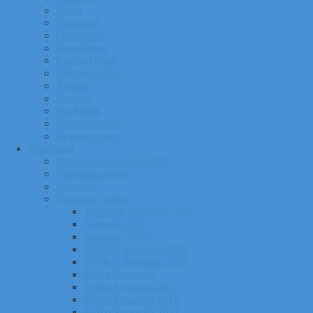
Pildid
Treenerid
Õppemaks
Sporditipud
Endised tipud
Liikmeavaldus
Ajalugu
Kontakt
Ost/Müük
Riiete tellimine
Iseseisev trenn
Võistlused
Tartumaa Suusatalv 2026
Võistluskalender
Juhendid
Tulemuste arhiiv
Tartumaa Suusatalv 2025
Sügisrull 2025
Suusatalv 2024
EVIKO Suusarull 2020
EVIKO Suusarull 2019
Eviko Suusarull
Eviko Suusarull 2015
Eviko Suusarull 2016
Eviko Suusarull 2017