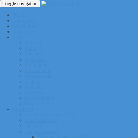
Toggle navigation
Pealeht
Liitu meiega
Avatud tund
Tunniplaan
Klubi
Uudised
Pildid
Treenerid
Õppemaks
Sporditipud
Endised tipud
Liikmeavaldus
Ajalugu
Kontakt
Ost/Müük
Riiete tellimine
Iseseisev trenn
Võistlused
Tartumaa Suusatalv 2026
Võistluskalender
Juhendid
Tulemuste arhiiv
Tartumaa Suusatalv 2025