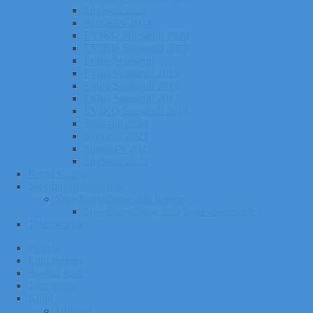
Sügisrull 2025
Suusatalv 2024
EVIKO Suusarull 2020
EVIKO Suusarull 2019
Eviko Suusarull
Eviko Suusarull 2015
Eviko Suusarull 2016
Eviko Suusarull 2017
EVIKO Suusarull 2018
Sügisrull 2024
Sügisrull 2023
Suusatalv 2021
Sügisrull 2022
Kurgi Kuuno
Sporditurvalisuse info
Sporditurvalisuse info lapsele
Sporditurvalisuse info lapsevanematele
Tule toetajaks
Pealeht
Liitu meiega
Avatud tund
Tunniplaan
Klubi
Uudised