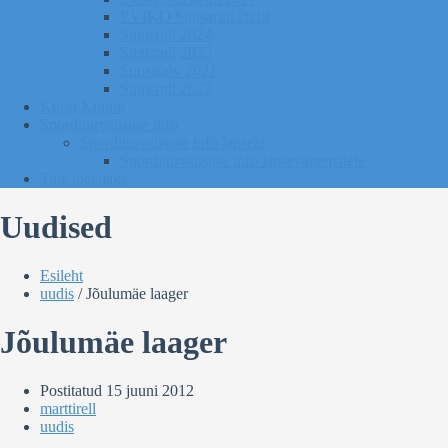
EVIKO Suusarull 2018
Sügisrull 2024
Sügisrull 2023
Suusatalv 2021
Sügisrull 2022
Kurgi Kuuno
Sporditurvalisuse info
Sporditurvalisuse info lapsele
Sporditurvalisuse info lapsevanematele
Tule toetajaks
Uudised
Esileht
uudis
/
Jõulumäe laager
Jõulumäe laager
Postitatud
15 juuni 2012
marttirell
uudis