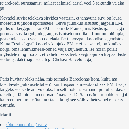
rajarekordi purustamist, millest eelmisel aastal veel 5 sekundit vajaka
jäi.
Kevadel suvist telekava sirvides vaatasin, et tänavune suvi on lausa
mõeldud tugitooli sportlastele. Terve juunikuu sisustab jalgpalli EM,
juulis on kergejõustiku EM ja Tour de France, mis Eestis iga aastaga
populaarsust kogub, ning augustis otseloomulikult Londoni olümpia,
peale mida saab veel kaasa elada Eesti korvpallikoondise tegemistele.
Kuna Eesti jalgpallikoondis kahjuks EMile ei pääsenud, on kindlasti
kõigil oma lemmikmeeskonnad välja kujunenud. Ise hoian pöialt
inglastele ning loodan, et vahelduseks teeb keegi lõpu ka hispaanlaste
võitudejadale(nagu seda tegi Chelsea Barcelonaga).
Päris huvitav oleks näha, mis toimuks Barcelonas(koht, kuhu ma
kosutavale puhkusele lähen), kui Hispaania meeskond kas EMilt välja
langeks või selle ära võidaks. Ilmselt mõlema variandi puhul lendavad
raketid ja fännid laamendavad tänavatel :D. Samas üritan puhkuse ajal
ka treeningut mitte ära unustada, kuigi see võib vahetevahel raskeks
osutuda.
Martti
Õhulennud üle järve v