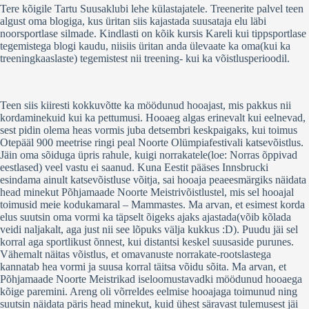
Tere kõigile Tartu Suusaklubi lehe külastajatele. Treenerite palvel teen
algust oma blogiga, kus üritan siis kajastada suusataja elu läbi
noorsportlase silmade. Kindlasti on kõik kursis Kareli kui tippsportlase
tegemistega blogi kaudu, niisiis üritan anda ülevaate ka oma(kui ka
treeningkaaslaste) tegemistest nii treening- kui ka võistlusperioodil.
Teen siis kiiresti kokkuvõtte ka möödunud hooajast, mis pakkus nii
kordaminekuid kui ka pettumusi. Hooaeg algas erinevalt kui eelnevad,
sest pidin olema heas vormis juba detsembri keskpaigaks, kui toimus
Otepääl 900 meetrise ringi peal Noorte Olümpiafestivali katsevõistlus.
Jäin oma sõiduga üpris rahule, kuigi norrakatele(loe: Norras õppivad
eestlased) veel vastu ei saanud. Kuna Eestit pääses Innsbrucki
esindama ainult katsevõistluse võitja, sai hooaja peaeesmärgiks näidata
head minekut Põhjamaade Noorte Meistrivõistlustel, mis sel hooajal
toimusid meie kodukamaral – Mammastes. Ma arvan, et esimest korda
elus suutsin oma vormi ka täpselt õigeks ajaks ajastada(võib kõlada
veidi naljakalt, aga just nii see lõpuks välja kukkus :D). Puudu jäi sel
korral aga sportlikust õnnest, kui distantsi keskel suusaside purunes.
Vähemalt näitas võistlus, et omavanuste norrakate-rootslastega
kannatab hea vormi ja suusa korral täitsa võidu sõita. Ma arvan, et
Põhjamaade Noorte Meistrikad iseloomustavadki möödunud hooaega
kõige paremini. Areng oli võrreldes eelmise hooajaga toimunud ning
suutsin näidata päris head minekut, kuid ühest säravast tulemusest jäi