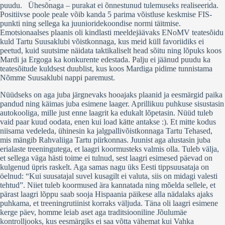
puudu. Ühesõnaga – purakat ei õnnestunud tulemuseks realiseerida.
Positiivse poole peale võib kanda 5 parima võistluse keskmise FIS-
punkti ning sellega ka juunioridekoondise normi täitmise.
Emotsionaalses plaanis oli kindlasti meeldejäävaks ENoMV teatesõidu
kuld Tartu Suusaklubi võistkonnaga, kus meid küll favoriidiks ei
peetud, kuid suutsime näidata taktikaliselt head sõitu ning lõpuks koos
Mardi ja Ergoga ka konkurente edestada. Palju ei jäänud puudu ka
teatesõitude kuldsest duublist, kus koos Mardiga pidime tunnistama
Nõmme Suusaklubi nappi paremust.
Nüüdseks on aga juba järgnevaks hooajaks plaanid ja eesmärgid paika
pandud ning käimas juba esimene laager. Aprillikuu puhkuse sisustasin
autokooliga, mille just enne laagrit ka edukalt lõpetasin. Nüüd tuleb
vaid paar kuud oodata, enen kui load kätte antakse :). Et mitte kodus
niisama vedeleda, ühinesin ka jalgpallivõistkonnaga Tartu Tehased,
mis mängib Rahvaliiga Tartu piirkonnas. Juunist aga alustasin juba
erialaste treeningutega, et laagri koormusteks valmis olla. Tuleb välja,
et sellega väga hästi toime ei tulnud, sest laagri esimesed päevad on
kulgenud üpris raskelt. Aga samas nagu üks Eesti tippsuusataja on
öelnud: “Kui suusatajal suvel kusagilt ei valuta, siis on midagi valesti
tehtud”. Niiet tuleb koormused ära kannatada ning mõelda sellele, et
pärast laagri lõppu saab sooja Hispaania päikese alla nädalaks ajaks
puhkama, et treeningrutiinist korraks väljuda. Täna oli laagri esimene
kerge päev, homme leiab aset aga traditsiooniline Jõulumäe
kontrolljooks, kus eesmärgiks ei saa võtta vähemat kui Vahka