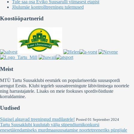
Tule saa osa Eviko Suusarulli viimasest etapist
Jõulumäe kontrolltreeningu tulemused
Koostööpartnerid
Meist
MTÜ Tartu Suusaklubi eesmärk on populariseerida suusaspordi
arengut Eestis. Klubi tegeleb suusatreeningute läbiviimisega noortele
ning harrastajatele. Lisaks on meie fookuses spordivõistluste
korraldamine.
Uudised
Sügisel algavad treeningud mudilastele!
Posted 01 September 2024
Tartu Suusaklubi kuulutab välja stipendiumikonkursi
enesetäiendamiseks murdmaasuusatamise noortetreeneriks pürgijale