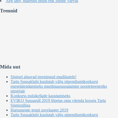
Aeg läeb, mälestus püsib ehk Sinine Varvas
Trennid
Mida uut
Sügisel algavad treeningud mudilastele!
Tartu Suusaklubi kuulutab välja stipendiumikonkursi
enesetäiendamiseks murdmaasuusatamise noortetreeneriks
pürgijale
Konkurss pulsikellade kasutamiseks
EVIKO Suusarull 2019 lõpetas oma viienda hooaja Tartu
Sügisrulliga
Harrastajate grupi suvelaager 2019
Tartu Suusaklubi kuulutab välja stipendiumikonkursi