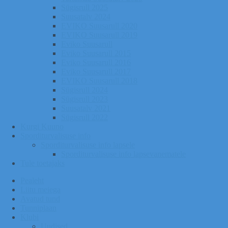
Sügisrull 2025
Suusatalv 2024
EVIKO Suusarull 2020
EVIKO Suusarull 2019
Eviko Suusarull
Eviko Suusarull 2015
Eviko Suusarull 2016
Eviko Suusarull 2017
EVIKO Suusarull 2018
Sügisrull 2024
Sügisrull 2023
Suusatalv 2021
Sügisrull 2022
Kurgi Kuuno
Sporditurvalisuse info
Sporditurvalisuse info lapsele
Sporditurvalisuse info lapsevanematele
Tule toetajaks
Pealeht
Liitu meiega
Avatud tund
Tunniplaan
Klubi
Uudised