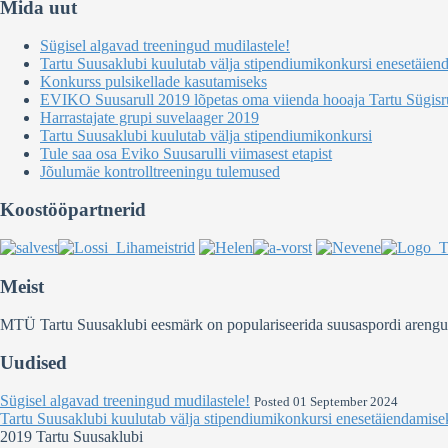
Mida uut
Sügisel algavad treeningud mudilastele!
Tartu Suusaklubi kuulutab välja stipendiumikonkursi enesetäien
Konkurss pulsikellade kasutamiseks
EVIKO Suusarull 2019 lõpetas oma viienda hooaja Tartu Sügisru
Harrastajate grupi suvelaager 2019
Tartu Suusaklubi kuulutab välja stipendiumikonkursi
Tule saa osa Eviko Suusarulli viimasest etapist
Jõulumäe kontrolltreeningu tulemused
Koostööpartnerid
Meist
MTÜ Tartu Suusaklubi eesmärk on populariseerida suusaspordi arengut Ee
Uudised
Sügisel algavad treeningud mudilastele!
Posted 01 September 2024
Tartu Suusaklubi kuulutab välja stipendiumikonkursi enesetäiendamise
2019 Tartu Suusaklubi