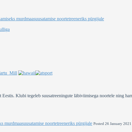
damiseks murdmaasuusatamise noortetreeneriks pürgijale
lliga
stis. Klubi tegeleb suusatreeningute läbiviimisega noortele ning harra
ks murdmaasuusatamise noortetreeneriks pürgijale
Posted 26 January 2021