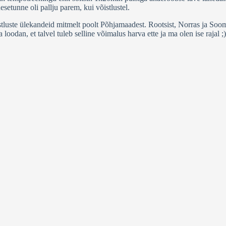
esetunne oli pallju parem, kui võistlustel.
stluste ülekandeid mitmelt poolt Põhjamaadest. Rootsist, Norras ja Soo
oodan, et talvel tuleb selline võimalus harva ette ja ma olen ise rajal 