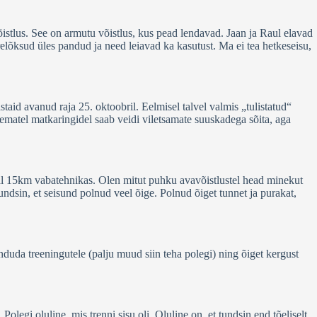
õistlus. See on armutu võistlus, kus pead lendavad. Jaan ja Raul elavad
relõksud üles pandud ja need leiavad ka kasutust. Ma ei tea hetkeseisu,
taid avanud raja 25. oktoobril. Eelmisel talvel valmis „tulistatud“
ikematel matkaringidel saab veidi viletsamate suuskadega sõita, aga
val 15km vabatehnikas. Olen mitut puhku avavõistlustel head minekut
dsin, et seisund polnud veel õige. Polnud õiget tunnet ja purakat,
nduda treeningutele (palju muud siin teha polegi) ning õiget kergust
egi oluline, mis trenni sisu oli. Oluline on, et tundsin end tõeliselt