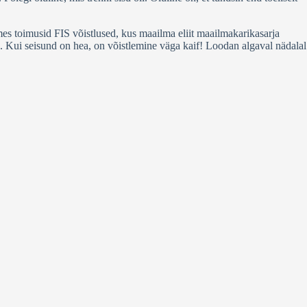
mes toimusid FIS võistlused, kus maailma eliit maailmakarikasarja
;). Kui seisund on hea, on võistlemine väga kaif! Loodan algaval nädalal