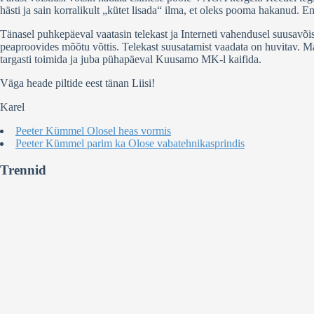
hästi ja sain korralikult „kütet lisada“ ilma, et oleks pooma hakanud. En
Tänasel puhkepäeval vaatasin telekast ja Interneti vahendusel suusavõi
peaproovides mõõtu võttis. Telekast suusatamist vaadata on huvitav. Ma l
targasti toimida ja juba pühapäeval Kuusamo MK-l kaifida.
Väga heade piltide eest tänan Liisi!
Karel
Peeter Kümmel Olosel heas vormis
Peeter Kümmel parim ka Olose vabatehnikasprindis
Trennid