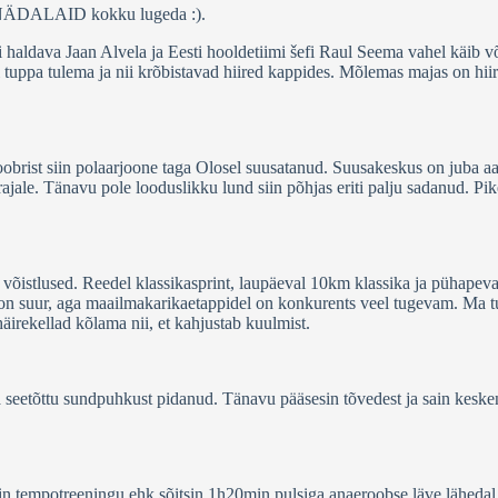
eid NÄDALAID kokku lugeda :).
ki haldava Jaan Alvela ja Eesti hooldetiimi šefi Raul Seema vahel käib v
i tuppa tulema ja nii krõbistavad hiired kappides. Mõlemas majas on hii
oobrist siin polaarjoone taga Olosel suusatanud. Suusakeskus on juba aas
 rajale. Tänavu pole looduslikku lund siin põhjas eriti palju sadanud. P
d võistlused. Reedel klassikasprint, laupäeval 10km klassika ja pühape
on suur, aga maailmakarikaetappidel on konkurents veel tugevam. Ma tun
äirekellad kõlama nii, et kahjustab kuulmist.
 ja seetõttu sundpuhkust pidanud. Tänavu pääsesin tõvedest ja sain keske
 tempotreeningu ehk sõitsin 1h20min pulsiga anaeroobse läve lähedal. Pol