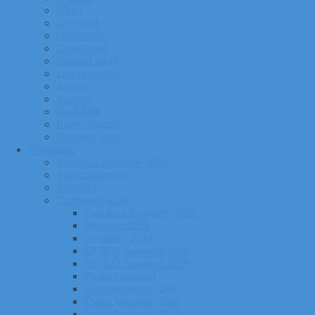
Pildid
Treenerid
Õppemaks
Sporditipud
Endised tipud
Liikmeavaldus
Ajalugu
Kontakt
Ost/Müük
Riiete tellimine
Iseseisev trenn
Võistlused
Tartumaa Suusatalv 2026
Võistluskalender
Juhendid
Tulemuste arhiiv
Tartumaa Suusatalv 2025
Sügisrull 2025
Suusatalv 2024
EVIKO Suusarull 2020
EVIKO Suusarull 2019
Eviko Suusarull
Eviko Suusarull 2015
Eviko Suusarull 2016
Eviko Suusarull 2017