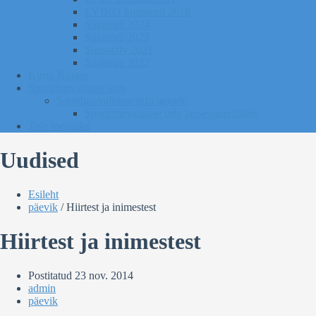
EVIKO Suusarull 2018
Sügisrull 2024
Sügisrull 2023
Suusatalv 2021
Sügisrull 2022
Kurgi Kuuno
Sporditurvalisuse info
Sporditurvalisuse info lapsele
Sporditurvalisuse info lapsevanematele
Tule toetajaks
Uudised
Esileht
päevik
/
Hiirtest ja inimestest
Hiirtest ja inimestest
Postitatud
23 nov. 2014
admin
päevik