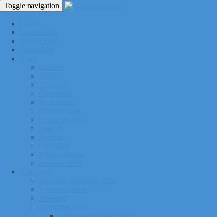
Toggle navigation
Pealeht
Liitu meiega
Avatud tund
Tunniplaan
Klubi
Uudised
Pildid
Treenerid
Õppemaks
Sporditipud
Endised tipud
Liikmeavaldus
Ajalugu
Kontakt
Ost/Müük
Riiete tellimine
Iseseisev trenn
Võistlused
Tartumaa Suusatalv 2026
Võistluskalender
Juhendid
Tulemuste arhiiv
Tartumaa Suusatalv 2025