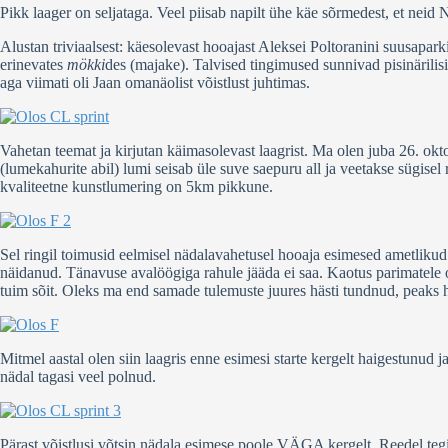
Pikk laager on seljataga. Veel piisab napilt ühe käe sõrmedest, et n
Alustan triviaalsest: käesolevast hooajast Aleksei Poltoranini suusapar
erinevates
mökki
des (majake). Talvised tingimused sunnivad pisinärilis
aga viimati oli Jaan omanäolist võistlust juhtimas.
Vahetan teemat ja kirjutan käimasolevast laagrist. Ma olen juba 26. okt
(lumekahurite abil) lumi seisab üle suve saepuru all ja veetakse sügisel
kvaliteetne kunstlumering on 5km pikkune.
Sel ringil toimusid eelmisel nädalavahetusel hooaja esimesed ametliku
näidanud. Tänavuse avalöögiga rahule jääda ei saa. Kaotus parimatele 
tuim sõit. Oleks ma end samade tulemuste juures hästi tundnud, peaks h
Mitmel aastal olen siin laagris enne esimesi starte kergelt haigestunud
nädal tagasi veel polnud.
Pärast võistlusi võtsin nädala esimese poole VÄGA kergelt. Reedel tegin