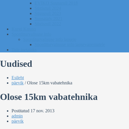
EVIKO Suusarull 2018
Sügisrull 2024
Sügisrull 2023
Suusatalv 2021
Sügisrull 2022
Kurgi Kuuno
Sporditurvalisuse info
Sporditurvalisuse info lapsele
Sporditurvalisuse info lapsevanematele
Tule toetajaks
Uudised
Esileht
päevik
/
Olose 15km vabatehnika
Olose 15km vabatehnika
Postitatud
17 nov. 2013
admin
päevik