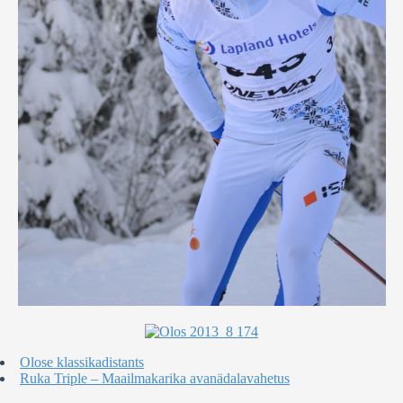
Olose klassikadistants
Ruka Triple – Maailmakarika avanädalavahetus