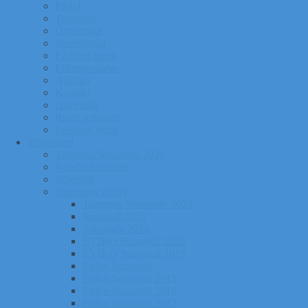
Pildid
Treenerid
Õppemaks
Sporditipud
Endised tipud
Liikmeavaldus
Ajalugu
Kontakt
Ost/Müük
Riiete tellimine
Iseseisev trenn
Võistlused
Tartumaa Suusatalv 2026
Võistluskalender
Juhendid
Tulemuste arhiiv
Tartumaa Suusatalv 2025
Sügisrull 2025
Suusatalv 2024
EVIKO Suusarull 2020
EVIKO Suusarull 2019
Eviko Suusarull
Eviko Suusarull 2015
Eviko Suusarull 2016
Eviko Suusarull 2017