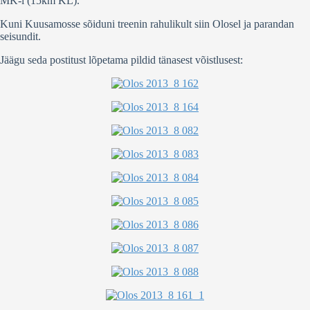
MK-l (15km KL).
Kuni Kuusamosse sõiduni treenin rahulikult siin Olosel ja parandan
seisundit.
Jäägu seda postitust lõpetama pildid tänasest võistlusest: