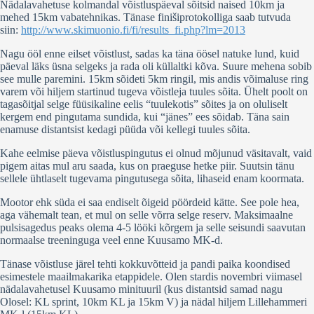
Nädalavahetuse kolmandal võistluspäeval sõitsid naised 10km ja
mehed 15km vabatehnikas. Tänase finišiprotokolliga saab tutvuda
siin:
http://www.skimuonio.fi/fi/results_fi.php?lm=2013
Nagu ööl enne eilset võistlust, sadas ka täna öösel natuke lund, kuid
päeval läks üsna selgeks ja rada oli küllaltki kõva. Suure mehena sobib
see mulle paremini. 15km sõideti 5km ringil, mis andis võimaluse ring
varem või hiljem startinud tugeva võistleja tuules sõita. Ühelt poolt on
tagasõitjal selge füüsikaline eelis “tuulekotis” sõites ja on oluliselt
kergem end pingutama sundida, kui “jänes” ees sõidab. Täna sain
enamuse distantsist kedagi püüda või kellegi tuules sõita.
Kahe eelmise päeva võistluspingutus ei olnud mõjunud väsitavalt, vaid
pigem aitas mul aru saada, kus on praeguse hetke piir. Suutsin tänu
sellele ühtlaselt tugevama pingutusega sõita, lihaseid enam koormata.
Mootor ehk süda ei saa endiselt õigeid pöördeid kätte. See pole hea,
aga vähemalt tean, et mul on selle võrra selge reserv. Maksimaalne
pulsisagedus peaks olema 4-5 lööki kõrgem ja selle seisundi saavutan
normaalse treeninguga veel enne Kuusamo MK-d.
Tänase võistluse järel tehti kokkuvõtteid ja pandi paika koondised
esimestele maailmakarika etappidele. Olen stardis novembri viimasel
nädalavahetusel Kuusamo minituuril (kus distantsid samad nagu
Olosel: KL sprint, 10km KL ja 15km V) ja nädal hiljem Lillehammeri