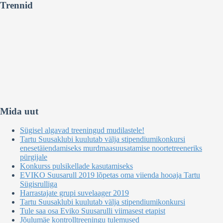
Trennid
Mida uut
Sügisel algavad treeningud mudilastele!
Tartu Suusaklubi kuulutab välja stipendiumikonkursi
enesetäiendamiseks murdmaasuusatamise noortetreeneriks
pürgijale
Konkurss pulsikellade kasutamiseks
EVIKO Suusarull 2019 lõpetas oma viienda hooaja Tartu
Sügisrulliga
Harrastajate grupi suvelaager 2019
Tartu Suusaklubi kuulutab välja stipendiumikonkursi
Tule saa osa Eviko Suusarulli viimasest etapist
Jõulumäe kontrolltreeningu tulemused