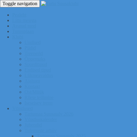
Toggle navigation
Pealeht
Liitu meiega
Avatud tund
Tunniplaan
Klubi
Uudised
Pildid
Treenerid
Õppemaks
Sporditipud
Endised tipud
Liikmeavaldus
Ajalugu
Kontakt
Ost/Müük
Riiete tellimine
Iseseisev trenn
Võistlused
Tartumaa Suusatalv 2026
Võistluskalender
Juhendid
Tulemuste arhiiv
Tartumaa Suusatalv 2025