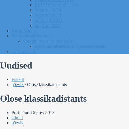
EVIKO Suusarull 2018
Sügisrull 2024
Sügisrull 2023
Suusatalv 2021
Sügisrull 2022
Kurgi Kuuno
Sporditurvalisuse info
Sporditurvalisuse info lapsele
Sporditurvalisuse info lapsevanematele
Tule toetajaks
Uudised
Esileht
päevik
/
Olose klassikadistants
Olose klassikadistants
Postitatud
16 nov. 2013
admin
päevik