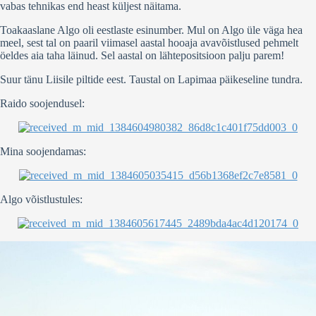
vabas tehnikas end heast küljest näitama.
Toakaaslane Algo oli eestlaste esinumber. Mul on Algo üle väga hea
meel, sest tal on paaril viimasel aastal hooaja avavõistlused pehmelt
öeldes aia taha läinud. Sel aastal on lähtepositsioon palju parem!
Suur tänu Liisile piltide eest. Taustal on Lapimaa päikeseline tundra.
Raido soojendusel:
Mina soojendamas:
Algo võistlustules: