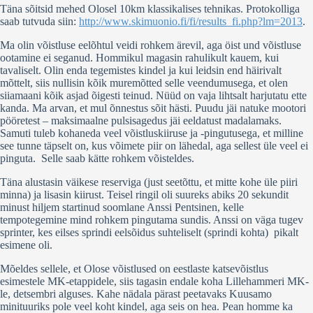
Täna sõitsid mehed Olosel 10km klassikalises tehnikas. Protokolliga
saab tutvuda siin:
http://www.skimuonio.fi/fi/results_fi.php?lm=2013
.
Ma olin võistluse eelõhtul veidi rohkem ärevil, aga öist und võistluse
ootamine ei seganud. Hommikul magasin rahulikult kauem, kui
tavaliselt. Olin enda tegemistes kindel ja kui leidsin end häirivalt
mõttelt, siis nullisin kõik muremõtted selle veendumusega, et olen
siiamaani kõik asjad õigesti teinud. Nüüd on vaja lihtsalt harjutatu ette
kanda. Ma arvan, et mul õnnestus sõit hästi. Puudu jäi natuke mootori
pööretest – maksimaalne pulsisagedus jäi eeldatust madalamaks.
Samuti tuleb kohaneda veel võistluskiiruse ja -pingutusega, et milline
see tunne täpselt on, kus võimete piir on lähedal, aga sellest üle veel ei
pinguta. Selle saab kätte rohkem võisteldes.
Täna alustasin väikese reserviga (just seetõttu, et mitte kohe üle piiri
minna) ja lisasin kiirust. Teisel ringil oli suureks abiks 20 sekundit
minust hiljem startinud soomlane Anssi Pentsinen, kelle
tempotegemine mind rohkem pingutama sundis. Anssi on väga tugev
sprinter, kes eilses sprindi eelsõidus suhteliselt (sprindi kohta) pikalt
esimene oli.
Mõeldes sellele, et Olose võistlused on eestlaste katsevõistlus
esimestele MK-etappidele, siis tagasin endale koha Lillehammeri MK-
le, detsembri alguses. Kahe nädala pärast peetavaks Kuusamo
minituuriks pole veel koht kindel, aga seis on hea. Pean homme ka