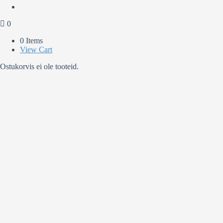
0
0 Items
View Cart
Ostukorvis ei ole tooteid.