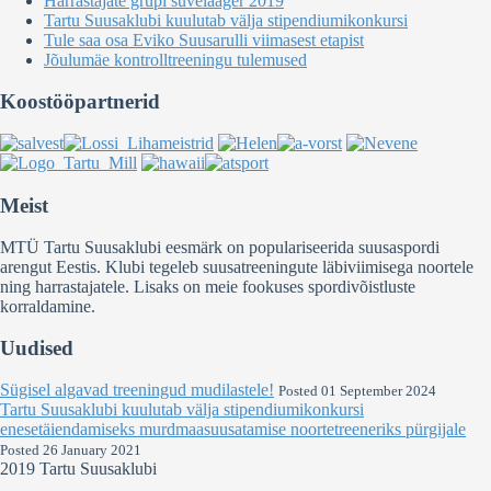
Harrastajate grupi suvelaager 2019
Tartu Suusaklubi kuulutab välja stipendiumikonkursi
Tule saa osa Eviko Suusarulli viimasest etapist
Jõulumäe kontrolltreeningu tulemused
Koostööpartnerid
Meist
MTÜ Tartu Suusaklubi eesmärk on populariseerida suusaspordi
arengut Eestis. Klubi tegeleb suusatreeningute läbiviimisega noortele
ning harrastajatele. Lisaks on meie fookuses spordivõistluste
korraldamine.
Uudised
Sügisel algavad treeningud mudilastele!
Posted 01 September 2024
Tartu Suusaklubi kuulutab välja stipendiumikonkursi
enesetäiendamiseks murdmaasuusatamise noortetreeneriks pürgijale
Posted 26 January 2021
2019 Tartu Suusaklubi