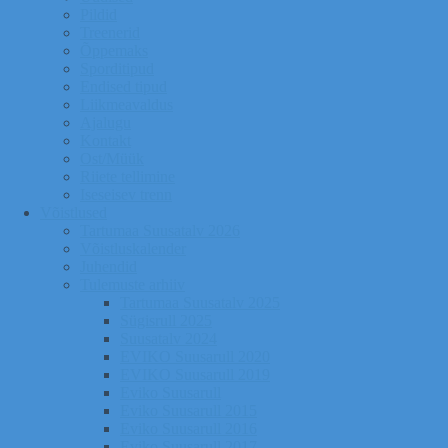
Pildid
Treenerid
Õppemaks
Sporditipud
Endised tipud
Liikmeavaldus
Ajalugu
Kontakt
Ost/Müük
Riiete tellimine
Iseseisev trenn
Võistlused
Tartumaa Suusatalv 2026
Võistluskalender
Juhendid
Tulemuste arhiiv
Tartumaa Suusatalv 2025
Sügisrull 2025
Suusatalv 2024
EVIKO Suusarull 2020
EVIKO Suusarull 2019
Eviko Suusarull
Eviko Suusarull 2015
Eviko Suusarull 2016
Eviko Suusarull 2017