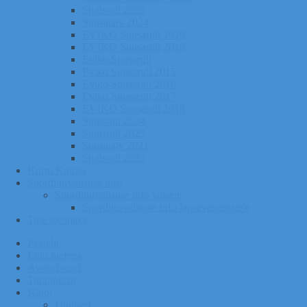
Sügisrull 2025
Suusatalv 2024
EVIKO Suusarull 2020
EVIKO Suusarull 2019
Eviko Suusarull
Eviko Suusarull 2015
Eviko Suusarull 2016
Eviko Suusarull 2017
EVIKO Suusarull 2018
Sügisrull 2024
Sügisrull 2023
Suusatalv 2021
Sügisrull 2022
Kurgi Kuuno
Sporditurvalisuse info
Sporditurvalisuse info lapsele
Sporditurvalisuse info lapsevanematele
Tule toetajaks
Pealeht
Liitu meiega
Avatud tund
Tunniplaan
Klubi
Uudised