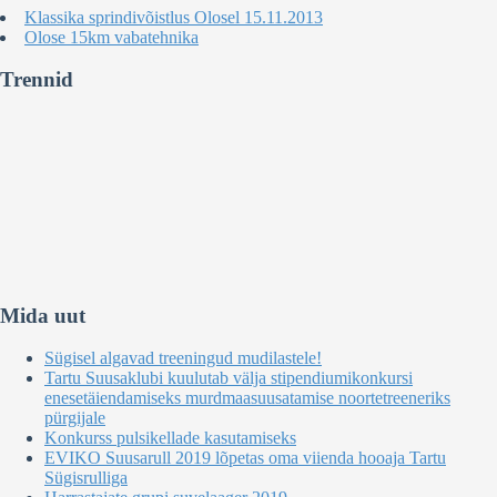
Klassika sprindivõistlus Olosel 15.11.2013
Olose 15km vabatehnika
Trennid
Mida uut
Sügisel algavad treeningud mudilastele!
Tartu Suusaklubi kuulutab välja stipendiumikonkursi
enesetäiendamiseks murdmaasuusatamise noortetreeneriks
pürgijale
Konkurss pulsikellade kasutamiseks
EVIKO Suusarull 2019 lõpetas oma viienda hooaja Tartu
Sügisrulliga