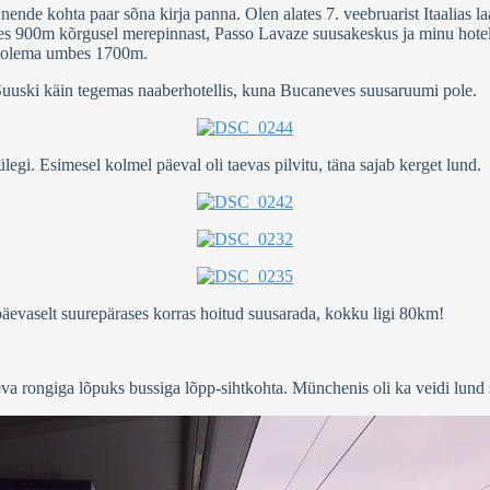
 nende kohta paar sõna kirja panna. Olen alates 7. veebruarist Itaalia
s 900m kõrgusel merepinnast, Passo Lavaze suusakeskus ja minu hotell 
s olema umbes 1700m.
 Suuski käin tegemas naaberhotellis, kuna Bucaneves suusaruumi pole.
ülegi. Esimesel kolmel päeval oli taevas pilvitu, täna sajab kerget lund.
päevaselt suurepärases korras hoitud suusarada, kokku ligi 80km!
eva rongiga lõpuks bussiga lõpp-sihtkohta. Münchenis oli ka veidi lund