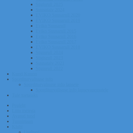
Sügisrull 2025
Suusatalv 2024
EVIKO Suusarull 2020
EVIKO Suusarull 2019
Eviko Suusarull
Eviko Suusarull 2015
Eviko Suusarull 2016
Eviko Suusarull 2017
EVIKO Suusarull 2018
Sügisrull 2024
Sügisrull 2023
Suusatalv 2021
Sügisrull 2022
Kurgi Kuuno
Sporditurvalisuse info
Sporditurvalisuse info lapsele
Sporditurvalisuse info lapsevanematele
Tule toetajaks
Pealeht
Liitu meiega
Avatud tund
Tunniplaan
Klubi
Uudised