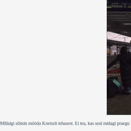
Millalgi sõitsin mööda Kneissli tehasest. Ei tea, kas seal midagi prae