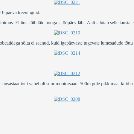
0 päeva treeninguid.
imus. Ehitus käib täie hooga ja ööpäev läbi. Anti jalutab selle taustal
obcatidega sõita ei saanud, kuid igapäevaste tugevate lumesadude tõttu o
usastaadioni vahel oli suur mootorsaan. 500m pole pikk maa, kuid suus