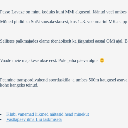
Passo Lavaze on minu koduks kuni MMi alguseni. Jäänud veel umbes 1
Mõned pildid ka Sotši suusakeskusest, kus 1.-3. veebruarini MK-etapp to
Sellistes palkmajades elame tõenäoliselt ka järgmisel aastal OMi ajal. B
Vaade meie majakese ukse eest. Pole paha päeva algus
Peamine transpordivahend sportlasküla ja umbes 500m kaugusel asuva su
kohe kangeks teinud.
Klubi vanemad liikmed näitasid head minekut
Vastlapäev ilma Liu laskmiseta