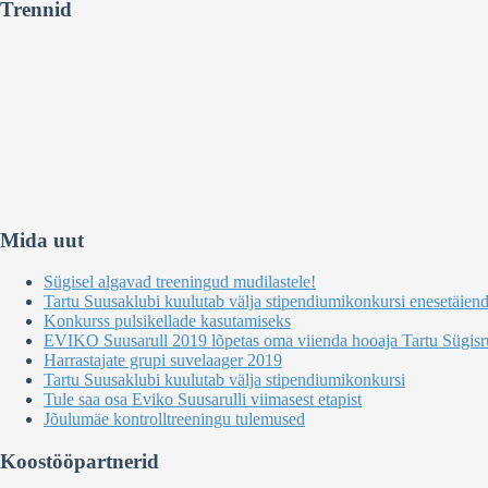
Trennid
Mida uut
Sügisel algavad treeningud mudilastele!
Tartu Suusaklubi kuulutab välja stipendiumikonkursi enesetäien
Konkurss pulsikellade kasutamiseks
EVIKO Suusarull 2019 lõpetas oma viienda hooaja Tartu Sügisru
Harrastajate grupi suvelaager 2019
Tartu Suusaklubi kuulutab välja stipendiumikonkursi
Tule saa osa Eviko Suusarulli viimasest etapist
Jõulumäe kontrolltreeningu tulemused
Koostööpartnerid