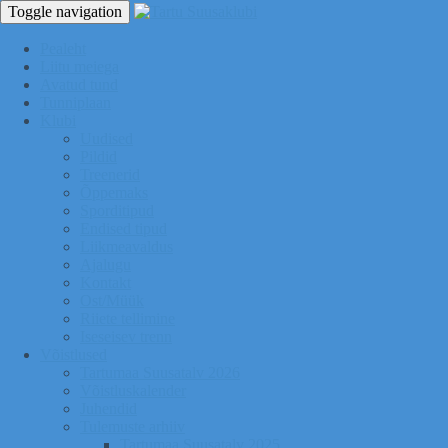
Toggle navigation
Pealeht
Liitu meiega
Avatud tund
Tunniplaan
Klubi
Uudised
Pildid
Treenerid
Õppemaks
Sporditipud
Endised tipud
Liikmeavaldus
Ajalugu
Kontakt
Ost/Müük
Riiete tellimine
Iseseisev trenn
Võistlused
Tartumaa Suusatalv 2026
Võistluskalender
Juhendid
Tulemuste arhiiv
Tartumaa Suusatalv 2025