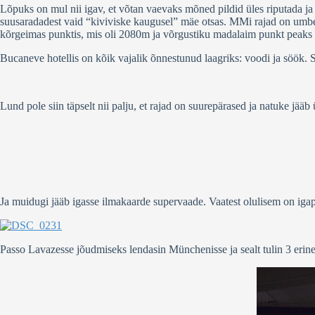
Lõpuks on mul nii igav, et võtan vaevaks mõned pildid üles riputada ja
suusaradadest vaid “kiviviske kaugusel” mäe otsas. MMi rajad on umbe
kõrgeimas punktis, mis oli 2080m ja võrgustiku madalaim punkt peak
Bucaneve hotellis on kõik vajalik õnnestunud laagriks: voodi ja söök.
Lund pole siin täpselt nii palju, et rajad on suurepärased ja natuke jääb 
Ja muidugi jääb igasse ilmakaarde supervaade. Vaatest olulisem on iga
Passo Lavazesse jõudmiseks lendasin Münchenisse ja sealt tulin 3 erin