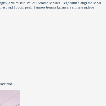
s laagris ja valmistun Val di Fiemme MMiks. Tegelikult elangi ma MMi
asuvad 1800m peal. Tänases trennis käisin ära siinsete radade
 sadanud.