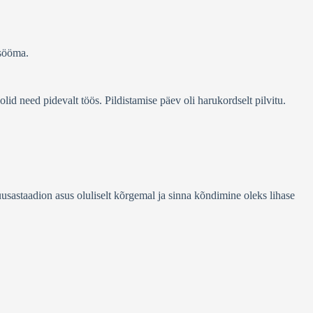
 sööma.
lid need pidevalt töös. Pildistamise päev oli harukordselt pilvitu.
astaadion asus oluliselt kõrgemal ja sinna kõndimine oleks lihase