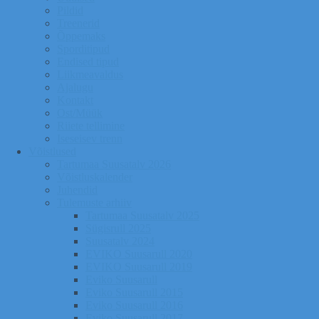
Pildid
Treenerid
Õppemaks
Sporditipud
Endised tipud
Liikmeavaldus
Ajalugu
Kontakt
Ost/Müük
Riiete tellimine
Iseseisev trenn
Võistlused
Tartumaa Suusatalv 2026
Võistluskalender
Juhendid
Tulemuste arhiiv
Tartumaa Suusatalv 2025
Sügisrull 2025
Suusatalv 2024
EVIKO Suusarull 2020
EVIKO Suusarull 2019
Eviko Suusarull
Eviko Suusarull 2015
Eviko Suusarull 2016
Eviko Suusarull 2017