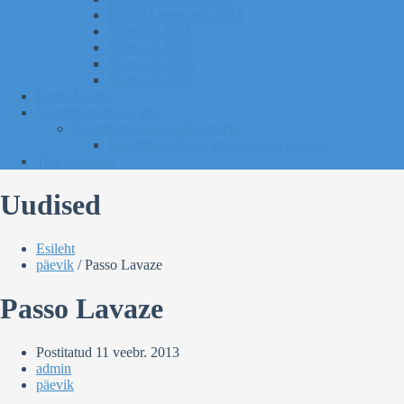
EVIKO Suusarull 2018
Sügisrull 2024
Sügisrull 2023
Suusatalv 2021
Sügisrull 2022
Kurgi Kuuno
Sporditurvalisuse info
Sporditurvalisuse info lapsele
Sporditurvalisuse info lapsevanematele
Tule toetajaks
Uudised
Esileht
päevik
/
Passo Lavaze
Passo Lavaze
Postitatud
11 veebr. 2013
admin
päevik