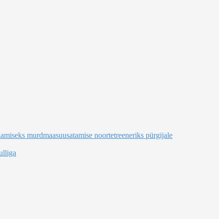
damiseks murdmaasuusatamise noortetreeneriks pürgijale
lliga