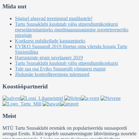
Mida uut
Sügisel algavad treeningud mudilastele!
Tartu Suusaklubi kuulutab välja stipendiumikonkursi
enesetäiendamiseks murdmaasuusatamise noortetreeneriks
pürgijale
Konkurss pulsikellade kasutamiseks
EVIKO Suusarull 2019 lõpetas oma viienda hooaja Tartu
Sügisrulliga
Harrastajate grupi suvelaager 2019
Tartu Suusaklubi kuulutab välja stipendiumikonkursi
Tule saa osa Eviko Suusarulli viimasest etapist
Jõulumäe kontrolltreeningu tulemused
Koostööpartnerid
Meist
MTÜ Tartu Suusaklubi eesmärk on populariseerida suusaspordi
arengut Eestis. Klubi tegeleb suusatreeningute läbiviimisega noortele