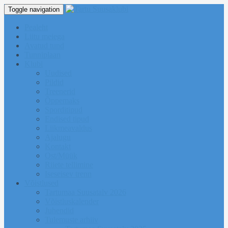
Toggle navigation
Pealeht
Liitu meiega
Avatud tund
Tunniplaan
Klubi
Uudised
Pildid
Treenerid
Õppemaks
Sporditipud
Endised tipud
Liikmeavaldus
Ajalugu
Kontakt
Ost/Müük
Riiete tellimine
Iseseisev trenn
Võistlused
Tartumaa Suusatalv 2026
Võistluskalender
Juhendid
Tulemuste arhiiv