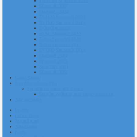
Tartumaa Suusatalv 2025
Sügisrull 2025
Suusatalv 2024
EVIKO Suusarull 2020
EVIKO Suusarull 2019
Eviko Suusarull
Eviko Suusarull 2015
Eviko Suusarull 2016
Eviko Suusarull 2017
EVIKO Suusarull 2018
Sügisrull 2024
Sügisrull 2023
Suusatalv 2021
Sügisrull 2022
Kurgi Kuuno
Sporditurvalisuse info
Sporditurvalisuse info lapsele
Sporditurvalisuse info lapsevanematele
Tule toetajaks
Pealeht
Liitu meiega
Avatud tund
Tunniplaan
Klubi