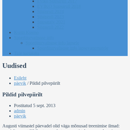
Eviko Suusarull 2017
EVIKO Suusarull 2018
Sügisrull 2024
Sügisrull 2023
Suusatalv 2021
Sügisrull 2022
Kurgi Kuuno
Sporditurvalisuse info
Sporditurvalisuse info lapsele
Sporditurvalisuse info lapsevanematele
Tule toetajaks
Uudised
Esileht
päevik
/
Pildid pilvepiirilt
Pildid pilvepiirilt
Postitatud
5 sept. 2013
admin
päevik
Augusti viimastel päevadel olid väga mõnusad treenimise ilmad: