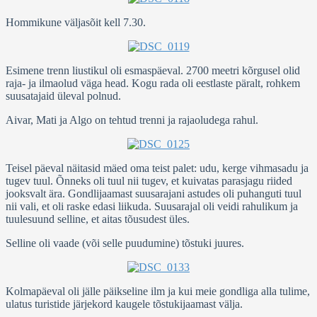
Hommikune väljasõit kell 7.30.
Esimene trenn liustikul oli esmaspäeval. 2700 meetri kõrgusel olid
raja- ja ilmaolud väga head. Kogu rada oli eestlaste päralt, rohkem
suusatajaid üleval polnud.
Aivar, Mati ja Algo on tehtud trenni ja rajaoludega rahul.
Teisel päeval näitasid mäed oma teist palet: udu, kerge vihmasadu ja
tugev tuul. Õnneks oli tuul nii tugev, et kuivatas parasjagu riided
jooksvalt ära. Gondlijaamast suusarajani astudes oli puhanguti tuul
nii vali, et oli raske edasi liikuda. Suusarajal oli veidi rahulikum ja
tuulesuund selline, et aitas tõusudest üles.
Selline oli vaade (või selle puudumine) tõstuki juures.
Kolmapäeval oli jälle päikseline ilm ja kui meie gondliga alla tulime,
ulatus turistide järjekord kaugele tõstukijaamast välja.