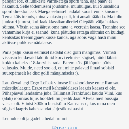
parajalt soe, et lühikeste varrukatega sporti teha, aga palav ei
hakanud. Selle tõdemuseni jõudsime, muuhulgas, kui Suusaliidu
spordidirektor Jaak Maega eelmisel nädalal koos trennis käisime.
Tema käis trennis, mina vaatasin pealt, kui ausalt rääkida. Ma tulin
juuksuri juurest, kui Jaak klassikarolleritel Otepäält välja hakkas
sõitma. Võtsin seina äärest oma ratta ja veeresin kaasa. Trennina see
väntamine kirja ei saanud, kuna plätudes rattaga sõitmist on kuidagi
kentsakas treeningpäevikusse kanda, aga sobis väga hästi minu
aktiivse puhkuse nädalasse.
Päris palju käisin eelmisel nädalal disc golfi mängimas. Viimati
viskasin lendavaid taldrikuid korvi eelmisel sügisel, nüüd läbisin
kokku kaheksa 18-korvilist rada. Parem käsi jäi lõpuks päris
valusaks. Muide, need soojad, ent mitte palavad ilmad sobisid
suurepäraselt ka disc golfi mängimiseks ;).
Laupäeval tegi Ergo Leibak viimase lihashoolduse enne Ramsau
mäestikulaagrit. Ergot meil kahenädalases laagris kaasas ei ole.
Pühapäeval lendasime juba Tallinnast Frankfurdi kaudu Viini, kus
(alati) rõõmsas tujus hooldetiimi pealik Jaan Alvela meil bussiga
vastas oli. Viinist 300km bussisõitu Ramsausse, kus mina olen
sügisel laagris kaheksandat järjestikust aastat.
Lennukis oli jalgadel lahedalt ruumi.