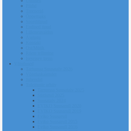
Uudised
Pildid
Treenerid
Õppemaks
Sporditipud
Endised tipud
Liikmeavaldus
Ajalugu
Kontakt
Ost/Müük
Riiete tellimine
Iseseisev trenn
Võistlused
Tartumaa Suusatalv 2026
Võistluskalender
Juhendid
Tulemuste arhiiv
Tartumaa Suusatalv 2025
Sügisrull 2025
Suusatalv 2024
EVIKO Suusarull 2020
EVIKO Suusarull 2019
Eviko Suusarull
Eviko Suusarull 2015
Eviko Suusarull 2016