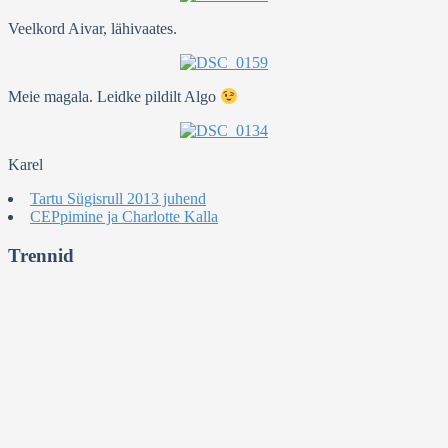
Veelkord Aivar, lähivaates.
Meie magala. Leidke pildilt Algo
Karel
Tartu Sügisrull 2013 juhend
CEPpimine ja Charlotte Kalla
Trennid