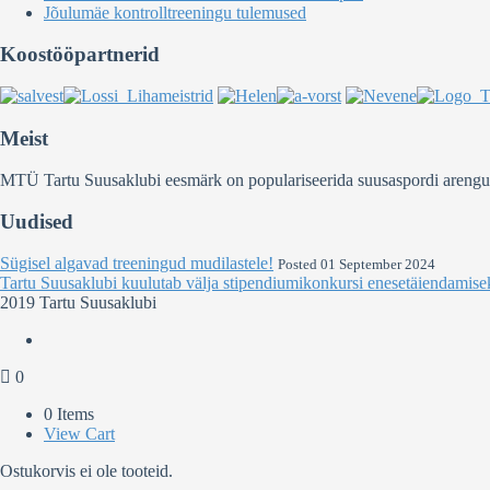
Jõulumäe kontrolltreeningu tulemused
Koostööpartnerid
Meist
MTÜ Tartu Suusaklubi eesmärk on populariseerida suusaspordi arengut Ee
Uudised
Sügisel algavad treeningud mudilastele!
Posted 01 September 2024
Tartu Suusaklubi kuulutab välja stipendiumikonkursi enesetäiendamise
2019 Tartu Suusaklubi
0
0 Items
View Cart
Ostukorvis ei ole tooteid.