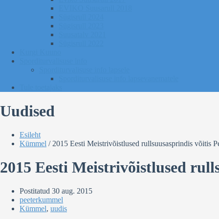
EVIKO Suusarull 2018
Sügisrull 2024
Sügisrull 2023
Suusatalv 2021
Sügisrull 2022
Kurgi Kuuno
Sporditurvalisuse info
Sporditurvalisuse info lapsele
Sporditurvalisuse info lapsevanematele
Tule toetajaks
Uudised
Esileht
Kümmel
/
2015 Eesti Meistrivõistlused rullsuusasprindis võitis
2015 Eesti Meistrivõistlused rul
Postitatud
30 aug. 2015
peeterkummel
Kümmel
,
uudis