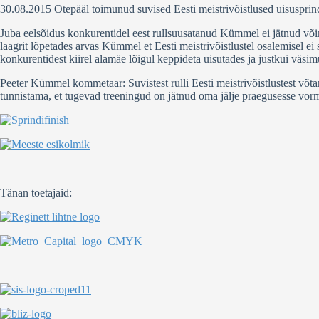
30.08.2015 Otepääl toimunud suvised Eesti meistrivõistlused uisusprin
Juba eelsõidus konkurentidel eest rullsuusatanud Kümmel ei jätnud võim
laagrit lõpetades arvas Kümmel et Eesti meistrivõistlustel osalemisel ei 
konkurentidest kiirel alamäe lõigul keppideta uisutades ja justkui väsi
Peeter Kümmel kommetaar: Suvistest rulli Eesti meistrivõistlustest võta
tunnistama, et tugevad treeningud on jätnud oma jälje praegusesse vormi j
Tänan toetajaid: