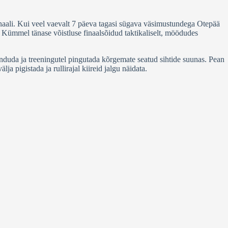
inaali. Kui veel vaevalt 7 päeva tagasi sügava väsimustundega Otepää
tis Kümmel tänase võistluse finaalsõidud taktikaliselt, möödudes
enduda ja treeningutel pingutada kõrgemate seatud sihtide suunas. Pean
a pigistada ja rullirajal kiireid jalgu näidata.