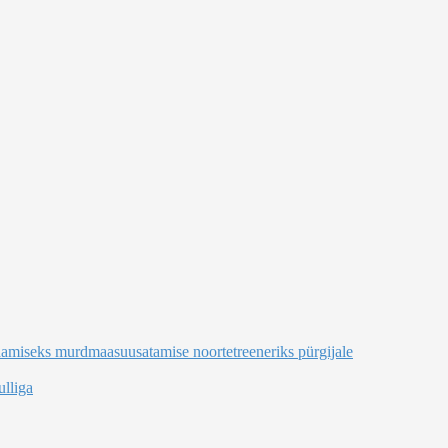
damiseks murdmaasuusatamise noortetreeneriks pürgijale
lliga