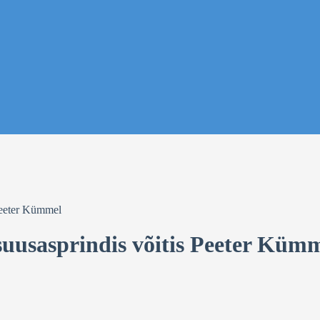
 Peeter Kümmel
lsuusasprindis võitis Peeter Küm