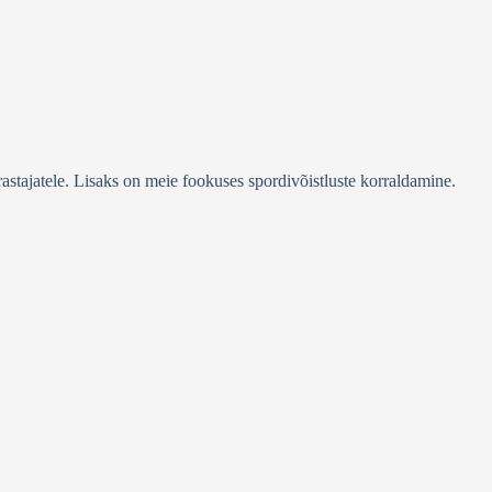
stajatele. Lisaks on meie fookuses spordivõistluste korraldamine.