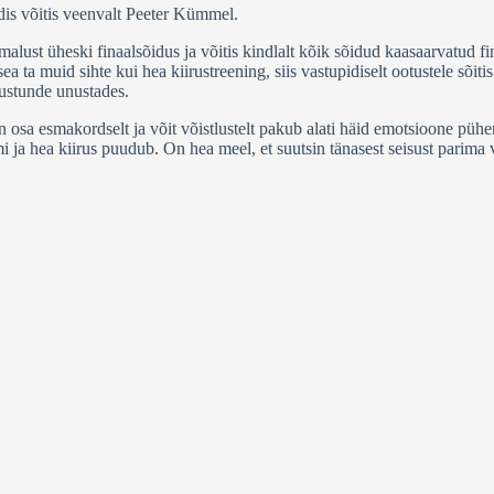
dis võitis veenvalt Peeter Kümmel.
alust üheski finaalsõidus ja võitis kindlalt kõik sõidud kaasaarvatud f
sea ta muid sihte kui hea kiirustreening, siis vastupidiselt ootustele sõi
mustunde unustades.
n osa esmakordselt ja võit võistlustelt pakub alati häid emotsioone püh
a hea kiirus puudub. On hea meel, et suutsin tänasest seisust parima välj