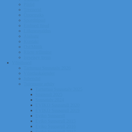
Pildid
Treenerid
Õppemaks
Sporditipud
Endised tipud
Liikmeavaldus
Ajalugu
Kontakt
Ost/Müük
Riiete tellimine
Iseseisev trenn
Võistlused
Tartumaa Suusatalv 2026
Võistluskalender
Juhendid
Tulemuste arhiiv
Tartumaa Suusatalv 2025
Sügisrull 2025
Suusatalv 2024
EVIKO Suusarull 2020
EVIKO Suusarull 2019
Eviko Suusarull
Eviko Suusarull 2015
Eviko Suusarull 2016
Eviko Suusarull 2017