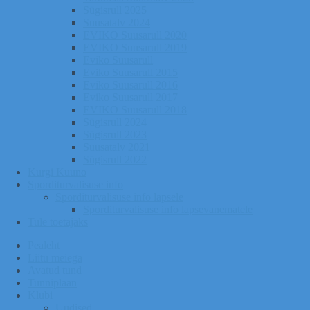
Sügisrull 2025
Suusatalv 2024
EVIKO Suusarull 2020
EVIKO Suusarull 2019
Eviko Suusarull
Eviko Suusarull 2015
Eviko Suusarull 2016
Eviko Suusarull 2017
EVIKO Suusarull 2018
Sügisrull 2024
Sügisrull 2023
Suusatalv 2021
Sügisrull 2022
Kurgi Kuuno
Sporditurvalisuse info
Sporditurvalisuse info lapsele
Sporditurvalisuse info lapsevanematele
Tule toetajaks
Pealeht
Liitu meiega
Avatud tund
Tunniplaan
Klubi
Uudised