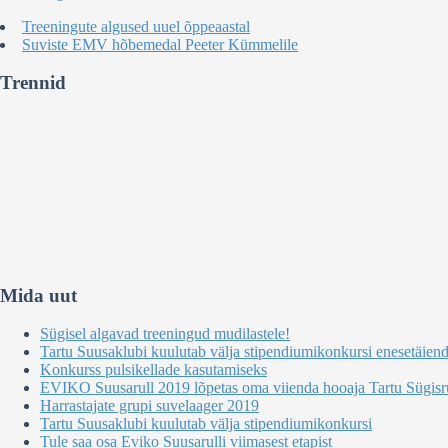
Treeningute algused uuel õppeaastal
Suviste EMV hõbemedal Peeter Kümmelile
Trennid
Mida uut
Sügisel algavad treeningud mudilastele!
Tartu Suusaklubi kuulutab välja stipendiumikonkursi enesetäien
Konkurss pulsikellade kasutamiseks
EVIKO Suusarull 2019 lõpetas oma viienda hooaja Tartu Sügisru
Harrastajate grupi suvelaager 2019
Tartu Suusaklubi kuulutab välja stipendiumikonkursi
Tule saa osa Eviko Suusarulli viimasest etapist