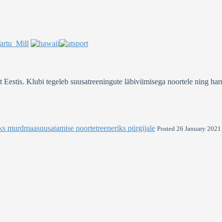
stis. Klubi tegeleb suusatreeningute läbiviimisega noortele ning harra
ks murdmaasuusatamise noortetreeneriks pürgijale
Posted 26 January 2021