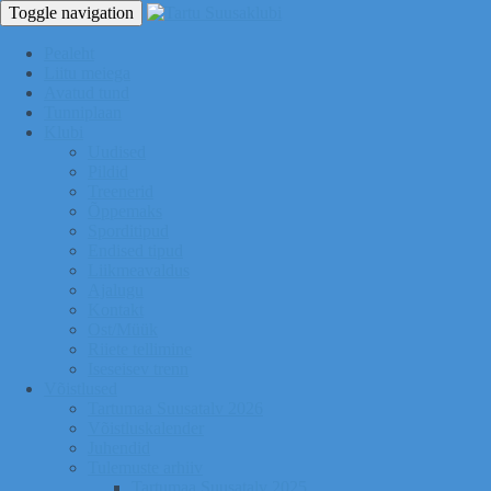
Toggle navigation
Pealeht
Liitu meiega
Avatud tund
Tunniplaan
Klubi
Uudised
Pildid
Treenerid
Õppemaks
Sporditipud
Endised tipud
Liikmeavaldus
Ajalugu
Kontakt
Ost/Müük
Riiete tellimine
Iseseisev trenn
Võistlused
Tartumaa Suusatalv 2026
Võistluskalender
Juhendid
Tulemuste arhiiv
Tartumaa Suusatalv 2025