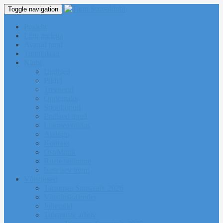
Toggle navigation
Pealeht
Liitu meiega
Avatud tund
Tunniplaan
Klubi
Uudised
Pildid
Treenerid
Õppemaks
Sporditipud
Endised tipud
Liikmeavaldus
Ajalugu
Kontakt
Ost/Müük
Riiete tellimine
Iseseisev trenn
Võistlused
Tartumaa Suusatalv 2026
Võistluskalender
Juhendid
Tulemuste arhiiv