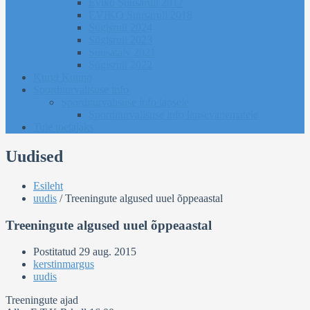
Eviko Suusarull 2017
EVIKO Suusarull 2018
Sügisrull 2024
Sügisrull 2023
Suusatalv 2021
Sügisrull 2022
Kurgi Kuuno
Sporditurvalisuse info
Sporditurvalisuse info lapsele
Sporditurvalisuse info lapsevanematele
Tule toetajaks
Uudised
Esileht
uudis
/
Treeningute algused uuel õppeaastal
Treeningute algused uuel õppeaastal
Postitatud
29 aug. 2015
kerstinmargus
uudis
Treeningute ajad