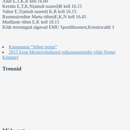
Allar E,T,K,R kell 16.00
Kerstin E,T,K,N(ainult suured)R kell 16.15
Vahur E,T(ainult suured) K,R kell 16.15
Rasmus(endine Marta rühm)E,K,N kell 16.45
Mudilaste rühm E,K kell 18.15
Kõik treeningud algavad EMU Spordihoonest,Kreutzwaldi 3
Kampaania “Sõber trenni”
2015 Eesti Meistrivõistlused rullsuusasprindis võitis Peeter
Kümmel
Trennid