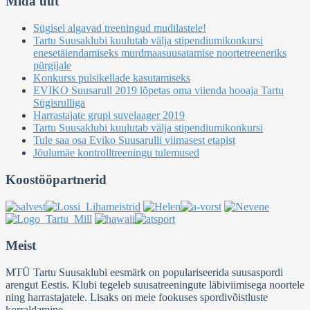
Mida uut
Sügisel algavad treeningud mudilastele!
Tartu Suusaklubi kuulutab välja stipendiumikonkursi
enesetäiendamiseks murdmaasuusatamise noortetreeneriks
pürgijale
Konkurss pulsikellade kasutamiseks
EVIKO Suusarull 2019 lõpetas oma viienda hooaja Tartu
Sügisrulliga
Harrastajate grupi suvelaager 2019
Tartu Suusaklubi kuulutab välja stipendiumikonkursi
Tule saa osa Eviko Suusarulli viimasest etapist
Jõulumäe kontrolltreeningu tulemused
Koostööpartnerid
Meist
MTÜ Tartu Suusaklubi eesmärk on populariseerida suusaspordi
arengut Eestis. Klubi tegeleb suusatreeningute läbiviimisega noortele
ning harrastajatele. Lisaks on meie fookuses spordivõistluste
korraldamine.