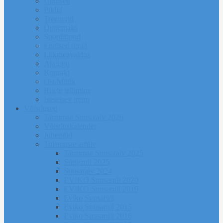
Uudised
Pildid
Treenerid
Õppemaks
Sporditipud
Endised tipud
Liikmeavaldus
Ajalugu
Kontakt
Ost/Müük
Riiete tellimine
Iseseisev trenn
Võistlused
Tartumaa Suusatalv 2026
Võistluskalender
Juhendid
Tulemuste arhiiv
Tartumaa Suusatalv 2025
Sügisrull 2025
Suusatalv 2024
EVIKO Suusarull 2020
EVIKO Suusarull 2019
Eviko Suusarull
Eviko Suusarull 2015
Eviko Suusarull 2016