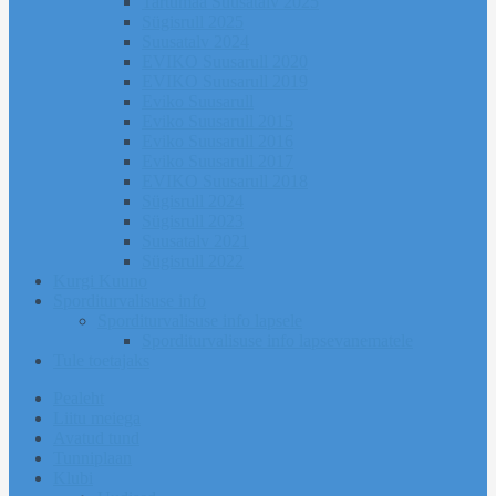
Tartumaa Suusatalv 2025
Sügisrull 2025
Suusatalv 2024
EVIKO Suusarull 2020
EVIKO Suusarull 2019
Eviko Suusarull
Eviko Suusarull 2015
Eviko Suusarull 2016
Eviko Suusarull 2017
EVIKO Suusarull 2018
Sügisrull 2024
Sügisrull 2023
Suusatalv 2021
Sügisrull 2022
Kurgi Kuuno
Sporditurvalisuse info
Sporditurvalisuse info lapsele
Sporditurvalisuse info lapsevanematele
Tule toetajaks
Pealeht
Liitu meiega
Avatud tund
Tunniplaan
Klubi