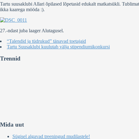
Tartu suusaklubi Allari õpilased lõpetasid edukalt matkatsükli. Tublimate
ikka kaarega mööda :).
27.-ndast juba laager Alutagusel.
“Talendid ja tüdrukud” tänavad toetajaid
Tartu Suusaklubi kuulutab välja stipendiumikonkursi
Trennid
Mida uut
Sügisel algavad treeningud mudilastele!