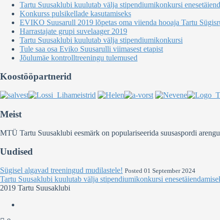
Tartu Suusaklubi kuulutab välja stipendiumikonkursi enesetäien
Konkurss pulsikellade kasutamiseks
EVIKO Suusarull 2019 lõpetas oma viienda hooaja Tartu Sügisru
Harrastajate grupi suvelaager 2019
Tartu Suusaklubi kuulutab välja stipendiumikonkursi
Tule saa osa Eviko Suusarulli viimasest etapist
Jõulumäe kontrolltreeningu tulemused
Koostööpartnerid
Meist
MTÜ Tartu Suusaklubi eesmärk on populariseerida suusaspordi arengut Ee
Uudised
Sügisel algavad treeningud mudilastele!
Posted 01 September 2024
Tartu Suusaklubi kuulutab välja stipendiumikonkursi enesetäiendamise
2019 Tartu Suusaklubi