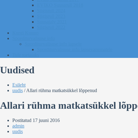
EVIKO Suusarull 2018
Sügisrull 2024
Sügisrull 2023
Suusatalv 2021
Sügisrull 2022
Kurgi Kuuno
Sporditurvalisuse info
Sporditurvalisuse info lapsele
Sporditurvalisuse info lapsevanematele
Tule toetajaks
Uudised
Esileht
uudis
/
Allari rühma matkatsükkel lõppenud
Allari rühma matkatsükkel lõp
Postitatud
17 juuni 2016
admin
uudis