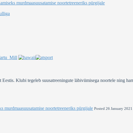
damiseks murdmaasuusatamise noortetreeneriks pürgijale
lliga
stis. Klubi tegeleb suusatreeningute läbiviimisega noortele ning harra
ks murdmaasuusatamise noortetreeneriks pürgijale
Posted 26 January 2021