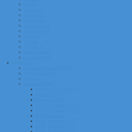
Pildid
Treenerid
Õppemaks
Sporditipud
Endised tipud
Liikmeavaldus
Ajalugu
Kontakt
Ost/Müük
Riiete tellimine
Iseseisev trenn
Võistlused
Tartumaa Suusatalv 2026
Võistluskalender
Juhendid
Tulemuste arhiiv
Tartumaa Suusatalv 2025
Sügisrull 2025
Suusatalv 2024
EVIKO Suusarull 2020
EVIKO Suusarull 2019
Eviko Suusarull
Eviko Suusarull 2015
Eviko Suusarull 2016
Eviko Suusarull 2017