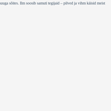
nuuga sõites. Ilm soosib samuti tegijaid – pilved ja vihm käisid meist