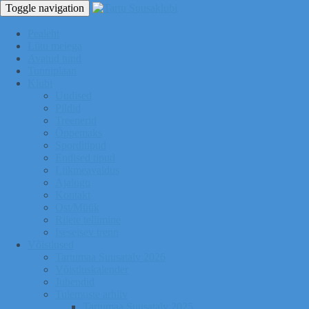
Toggle navigation
Pealeht
Liitu meiega
Avatud tund
Tunniplaan
Klubi
Uudised
Pildid
Treenerid
Õppemaks
Sporditipud
Endised tipud
Liikmeavaldus
Ajalugu
Kontakt
Ost/Müük
Riiete tellimine
Iseseisev trenn
Võistlused
Tartumaa Suusatalv 2026
Võistluskalender
Juhendid
Tulemuste arhiiv
Tartumaa Suusatalv 2025