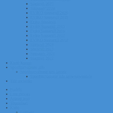
Sügisrull 2025
Suusatalv 2024
EVIKO Suusarull 2020
EVIKO Suusarull 2019
Eviko Suusarull
Eviko Suusarull 2015
Eviko Suusarull 2016
Eviko Suusarull 2017
EVIKO Suusarull 2018
Sügisrull 2024
Sügisrull 2023
Suusatalv 2021
Sügisrull 2022
Kurgi Kuuno
Sporditurvalisuse info
Sporditurvalisuse info lapsele
Sporditurvalisuse info lapsevanematele
Tule toetajaks
Pealeht
Liitu meiega
Avatud tund
Tunniplaan
Klubi
Uudised