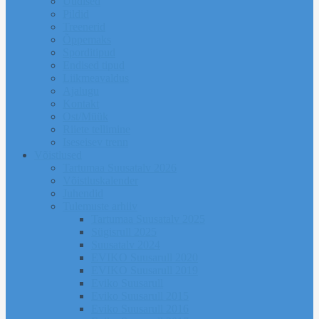
Uudised
Pildid
Treenerid
Õppemaks
Sporditipud
Endised tipud
Liikmeavaldus
Ajalugu
Kontakt
Ost/Müük
Riiete tellimine
Iseseisev trenn
Võistlused
Tartumaa Suusatalv 2026
Võistluskalender
Juhendid
Tulemuste arhiiv
Tartumaa Suusatalv 2025
Sügisrull 2025
Suusatalv 2024
EVIKO Suusarull 2020
EVIKO Suusarull 2019
Eviko Suusarull
Eviko Suusarull 2015
Eviko Suusarull 2016