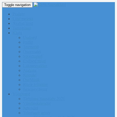
Toggle navigation
Pealeht
Liitu meiega
Avatud tund
Tunniplaan
Klubi
Uudised
Pildid
Treenerid
Õppemaks
Sporditipud
Endised tipud
Liikmeavaldus
Ajalugu
Kontakt
Ost/Müük
Riiete tellimine
Iseseisev trenn
Võistlused
Tartumaa Suusatalv 2026
Võistluskalender
Juhendid
Tulemuste arhiiv