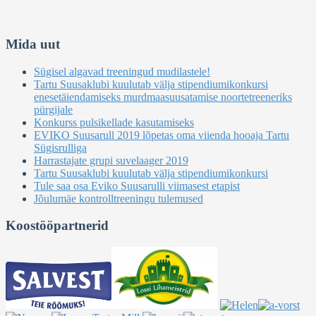
Mida uut
Sügisel algavad treeningud mudilastele!
Tartu Suusaklubi kuulutab välja stipendiumikonkursi
enesetäiendamiseks murdmaasuusatamise noortetreeneriks
pürgijale
Konkurss pulsikellade kasutamiseks
EVIKO Suusarull 2019 lõpetas oma viienda hooaja Tartu
Sügisrulliga
Harrastajate grupi suvelaager 2019
Tartu Suusaklubi kuulutab välja stipendiumikonkursi
Tule saa osa Eviko Suusarulli viimasest etapist
Jõulumäe kontrolltreeningu tulemused
Koostööpartnerid