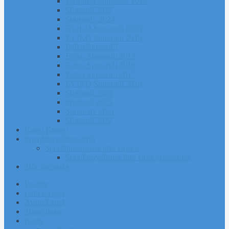
Tartumaa Suusatalv 2025
Sügisrull 2025
Suusatalv 2024
EVIKO Suusarull 2020
EVIKO Suusarull 2019
Eviko Suusarull
Eviko Suusarull 2015
Eviko Suusarull 2016
Eviko Suusarull 2017
EVIKO Suusarull 2018
Sügisrull 2024
Sügisrull 2023
Suusatalv 2021
Sügisrull 2022
Kurgi Kuuno
Sporditurvalisuse info
Sporditurvalisuse info lapsele
Sporditurvalisuse info lapsevanematele
Tule toetajaks
Pealeht
Liitu meiega
Avatud tund
Tunniplaan
Klubi