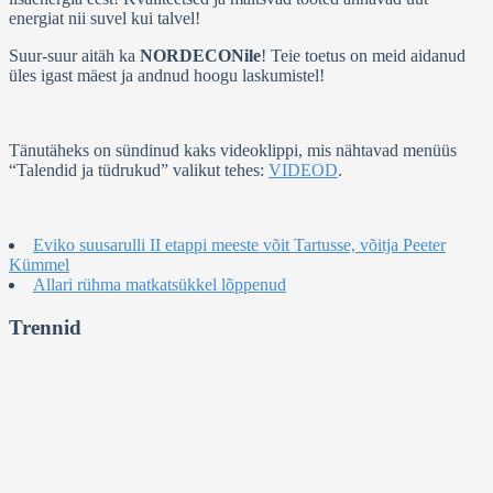
energiat nii suvel kui talvel!
Suur-suur aitäh ka
NORDECONile
! Teie toetus on meid aidanud
üles igast mäest ja andnud hoogu laskumistel!
Tänutäheks on sündinud kaks videoklippi, mis nähtavad menüüs
“Talendid ja tüdrukud” valikut tehes:
VIDEOD
.
Eviko suusarulli II etappi meeste võit Tartusse, võitja Peeter
Kümmel
Allari rühma matkatsükkel lõppenud
Trennid