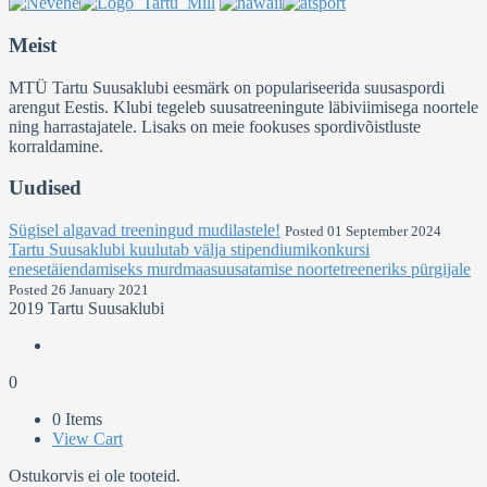
Meist
MTÜ Tartu Suusaklubi eesmärk on populariseerida suusaspordi
arengut Eestis. Klubi tegeleb suusatreeningute läbiviimisega noortele
ning harrastajatele. Lisaks on meie fookuses spordivõistluste
korraldamine.
Uudised
Sügisel algavad treeningud mudilastele!
Posted 01 September 2024
Tartu Suusaklubi kuulutab välja stipendiumikonkursi
enesetäiendamiseks murdmaasuusatamise noortetreeneriks pürgijale
Posted 26 January 2021
2019 Tartu Suusaklubi
0
0 Items
View Cart
Ostukorvis ei ole tooteid.