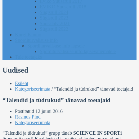
Eviko Suusarull 2017
EVIKO Suusarull 2018
Sügisrull 2024
Sügisrull 2023
Suusatalv 2021
Sügisrull 2022
Kurgi Kuuno
Sporditurvalisuse info
Sporditurvalisuse info lapsele
Sporditurvalisuse info lapsevanematele
Tule toetajaks
Uudised
Esileht
Kategoriseerimata
/
“Talendid ja tüdrukud” tänavad toetajaid
“Talendid ja tüdrukud” tänavad toetajaid
Postitatud
12 juuni 2016
Rasmus Pind
Kategoriseerimata
“Talendid ja tüdrukud” grupp tänab
SCIENCE IN SPORTi
lisaenergia eest! Kvaliteetsed ja maitsvad tooted annavad uut