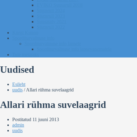
EVIKO Suusarull 2018
Sügisrull 2024
Sügisrull 2023
Suusatalv 2021
Sügisrull 2022
Kurgi Kuuno
Sporditurvalisuse info
Sporditurvalisuse info lapsele
Sporditurvalisuse info lapsevanematele
Tule toetajaks
Uudised
Esileht
uudis
/
Allari rühma suvelaagrid
Allari rühma suvelaagrid
Postitatud
11 juuni 2013
admin
uudis