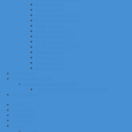
Sügisrull 2025
Suusatalv 2024
EVIKO Suusarull 2020
EVIKO Suusarull 2019
Eviko Suusarull
Eviko Suusarull 2015
Eviko Suusarull 2016
Eviko Suusarull 2017
EVIKO Suusarull 2018
Sügisrull 2024
Sügisrull 2023
Suusatalv 2021
Sügisrull 2022
Kurgi Kuuno
Sporditurvalisuse info
Sporditurvalisuse info lapsele
Sporditurvalisuse info lapsevanematele
Tule toetajaks
Pealeht
Liitu meiega
Avatud tund
Tunniplaan
Klubi
Uudised