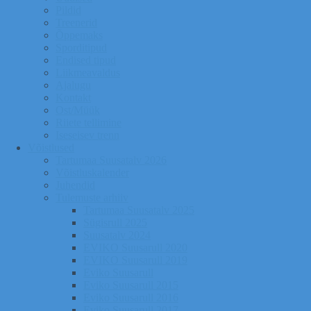
Pildid
Treenerid
Õppemaks
Sporditipud
Endised tipud
Liikmeavaldus
Ajalugu
Kontakt
Ost/Müük
Riiete tellimine
Iseseisev trenn
Võistlused
Tartumaa Suusatalv 2026
Võistluskalender
Juhendid
Tulemuste arhiiv
Tartumaa Suusatalv 2025
Sügisrull 2025
Suusatalv 2024
EVIKO Suusarull 2020
EVIKO Suusarull 2019
Eviko Suusarull
Eviko Suusarull 2015
Eviko Suusarull 2016
Eviko Suusarull 2017