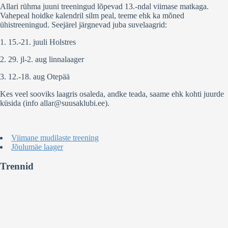
Allari rühma juuni treeningud lõpevad 13.-ndal viimase matkaga.
Vahepeal hoidke kalendril silm peal, teeme ehk ka mõned
ühistreeningud. Seejärel järgnevad juba suvelaagrid:
1. 15.-21. juuli Holstres
2. 29. jl-2. aug linnalaager
3. 12.-18. aug Otepää
Kes veel sooviks laagris osaleda, andke teada, saame ehk kohti juurde
küsida (info allar@suusaklubi.ee).
Viimane mudilaste treening
Jõulumäe laager
Trennid