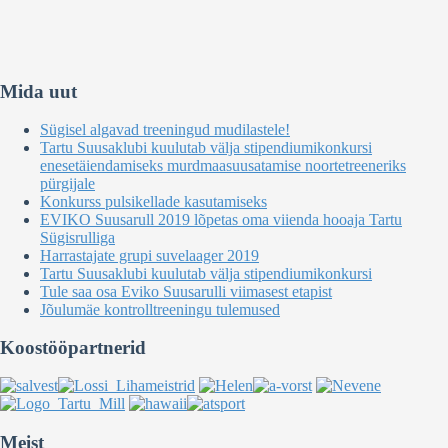
Mida uut
Sügisel algavad treeningud mudilastele!
Tartu Suusaklubi kuulutab välja stipendiumikonkursi
enesetäiendamiseks murdmaasuusatamise noortetreeneriks
pürgijale
Konkurss pulsikellade kasutamiseks
EVIKO Suusarull 2019 lõpetas oma viienda hooaja Tartu
Sügisrulliga
Harrastajate grupi suvelaager 2019
Tartu Suusaklubi kuulutab välja stipendiumikonkursi
Tule saa osa Eviko Suusarulli viimasest etapist
Jõulumäe kontrolltreeningu tulemused
Koostööpartnerid
Meist