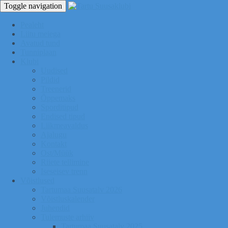
Toggle navigation
Pealeht
Liitu meiega
Avatud tund
Tunniplaan
Klubi
Uudised
Pildid
Treenerid
Õppemaks
Sporditipud
Endised tipud
Liikmeavaldus
Ajalugu
Kontakt
Ost/Müük
Riiete tellimine
Iseseisev trenn
Võistlused
Tartumaa Suusatalv 2026
Võistluskalender
Juhendid
Tulemuste arhiiv
Tartumaa Suusatalv 2025