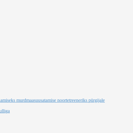
damiseks murdmaasuusatamise noortetreeneriks pürgijale
lliga