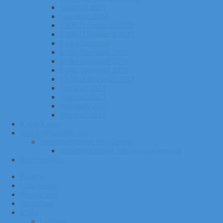
Sügisrull 2025
Suusatalv 2024
EVIKO Suusarull 2020
EVIKO Suusarull 2019
Eviko Suusarull
Eviko Suusarull 2015
Eviko Suusarull 2016
Eviko Suusarull 2017
EVIKO Suusarull 2018
Sügisrull 2024
Sügisrull 2023
Suusatalv 2021
Sügisrull 2022
Kurgi Kuuno
Sporditurvalisuse info
Sporditurvalisuse info lapsele
Sporditurvalisuse info lapsevanematele
Tule toetajaks
Pealeht
Liitu meiega
Avatud tund
Tunniplaan
Klubi
Uudised