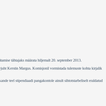
itamise tähtajaks määrata hiljemalt 20. september 2013.
vjuht Kerstin Margus. Komisjonil vormistada tulemuste kohta kirjalik
de teel stipendiaadi pangakontole ainult sihtotstarbeliselt eraldatud