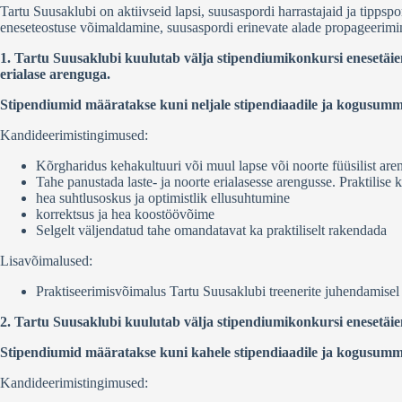
Tartu Suusaklubi on aktiivseid lapsi, suusaspordi harrastajaid ja tippsp
eneseteostuse võimaldamine, suusaspordi erinevate alade propageerimin
1. Tartu Suusaklubi kuulutab välja stipendiumikonkursi enesetäien
erialase arenguga.
Stipendiumid määratakse kuni neljale stipendiaadile ja kogusumm
Kandideerimistingimused:
Kõrgharidus kehakultuuri või muul lapse või noorte füüsilist aren
Tahe panustada laste- ja noorte erialasesse arengusse. Praktilis
hea suhtlusoskus ja optimistlik ellusuhtumine
korrektsus ja hea koostöövõime
Selgelt väljendatud tahe omandatavat ka praktiliselt rakendada
Lisavõimalused:
Praktiseerimisvõimalus Tartu Suusaklubi treenerite juhendamisel T
2. Tartu Suusaklubi kuulutab välja stipendiumikonkursi enesetäie
Stipendiumid määratakse kuni kahele stipendiaadile ja kogusumma
Kandideerimistingimused: