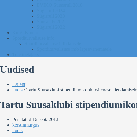
EVIKO Suusarull 2018
Sügisrull 2024
Sügisrull 2023
Suusatalv 2021
Sügisrull 2022
Kurgi Kuuno
Sporditurvalisuse info
Sporditurvalisuse info lapsele
Sporditurvalisuse info lapsevanematele
Tule toetajaks
Uudised
Esileht
uudis
/
Tartu Suusaklubi stipendiumikonkursi enesetäiendamisek
Tartu Suusaklubi stipendiumiko
Postitatud
16 sept. 2013
kerstinmargus
uudis