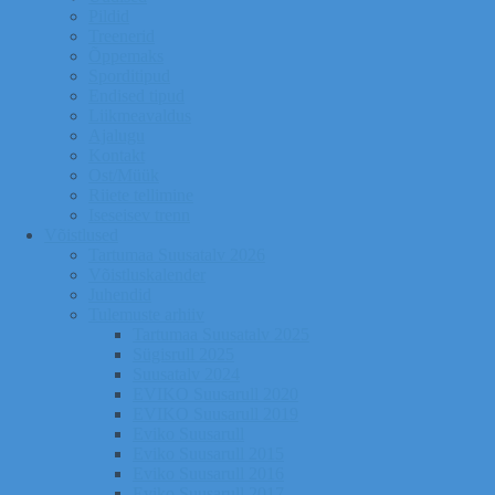
Pildid
Treenerid
Õppemaks
Sporditipud
Endised tipud
Liikmeavaldus
Ajalugu
Kontakt
Ost/Müük
Riiete tellimine
Iseseisev trenn
Võistlused
Tartumaa Suusatalv 2026
Võistluskalender
Juhendid
Tulemuste arhiiv
Tartumaa Suusatalv 2025
Sügisrull 2025
Suusatalv 2024
EVIKO Suusarull 2020
EVIKO Suusarull 2019
Eviko Suusarull
Eviko Suusarull 2015
Eviko Suusarull 2016
Eviko Suusarull 2017