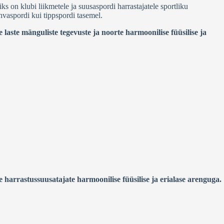
s on klubi liikmetele ja suusaspordi harrastajatele sportliku
hvaspordi kui tippspordi tasemel.
aste mänguliste tegevuste ja noorte harmoonilise füüsilise ja
harrastussuusatajate harmoonilise füüsilise ja erialase arenguga.