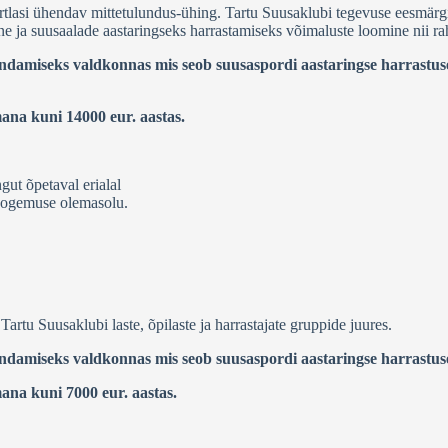
ortlasi ühendav mittetulundus-ühing. Tartu Suusaklubi tegevuse eesmärgik
e ja suusaalade aastaringseks harrastamiseks võimaluste loomine nii ra
damiseks valdkonnas mis seob suusaspordi aastaringse harrastuse l
ana kuni 14000 eur. aastas.
gut õpetaval erialal
e kogemuse olemasolu.
artu Suusaklubi laste, õpilaste ja harrastajate gruppide juures.
ndamiseks valdkonnas mis seob suusaspordi aastaringse harrastuse 
na kuni 7000 eur. aastas.