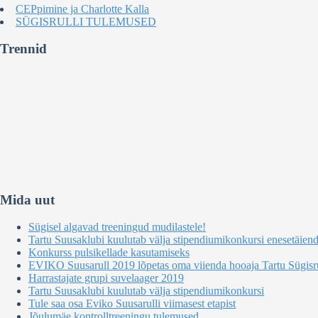
CEPpimine ja Charlotte Kalla
SÜGISRULLI TULEMUSED
Trennid
Mida uut
Sügisel algavad treeningud mudilastele!
Tartu Suusaklubi kuulutab välja stipendiumikonkursi enesetäien
Konkurss pulsikellade kasutamiseks
EVIKO Suusarull 2019 lõpetas oma viienda hooaja Tartu Sügisru
Harrastajate grupi suvelaager 2019
Tartu Suusaklubi kuulutab välja stipendiumikonkursi
Tule saa osa Eviko Suusarulli viimasest etapist
Jõulumäe kontrolltreeningu tulemused