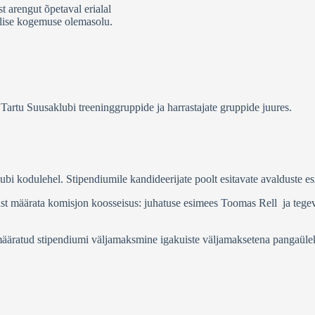
 arengut õpetaval erialal
tilise kogemuse olemasolu.
Tartu Suusaklubi treeninggruppide ja harrastajate gruppide juures.
i kodulehel. Stipendiumile kandideerijate poolt esitavate avalduste es
gast määrata komisjon koosseisus: juhatuse esimees Toomas Rell ja tege
ääratud stipendiumi väljamaksmine igakuiste väljamaksetena pangaülekan