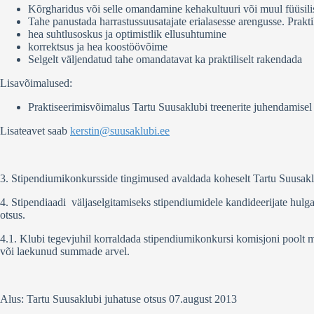
Kõrgharidus või selle omandamine kehakultuuri või muul füüsilist
Tahe panustada harrastussuusatajate erialasesse arengusse. Prak
hea suhtlusoskus ja optimistlik ellusuhtumine
korrektsus ja hea koostöövõime
Selgelt väljendatud tahe omandatavat ka praktiliselt rakendada
Lisavõimalused:
Praktiseerimisvõimalus Tartu Suusaklubi treenerite juhendamisel 
Lisateavet saab
kerstin@suusaklubi.ee
3. Stipendiumikonkursside tingimused avaldada koheselt Tartu Suusaklub
4. Stipendiaadi väljaselgitamiseks stipendiumidele kandideerijate hul
otsus.
4.1. Klubi tegevjuhil korraldada stipendiumikonkursi komisjoni poolt m
või laekunud summade arvel.
Alus: Tartu Suusaklubi juhatuse otsus 07.august 2013