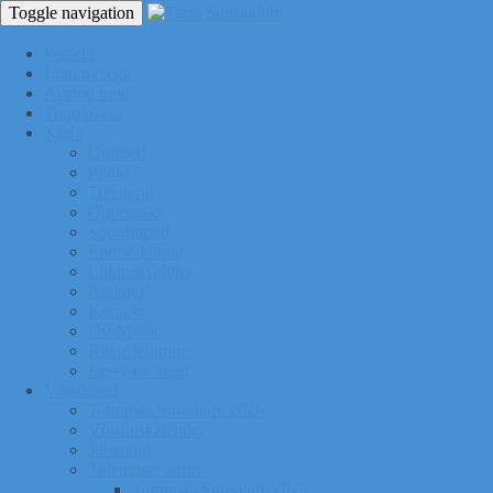
Toggle navigation
Pealeht
Liitu meiega
Avatud tund
Tunniplaan
Klubi
Uudised
Pildid
Treenerid
Õppemaks
Sporditipud
Endised tipud
Liikmeavaldus
Ajalugu
Kontakt
Ost/Müük
Riiete tellimine
Iseseisev trenn
Võistlused
Tartumaa Suusatalv 2026
Võistluskalender
Juhendid
Tulemuste arhiiv
Tartumaa Suusatalv 2025