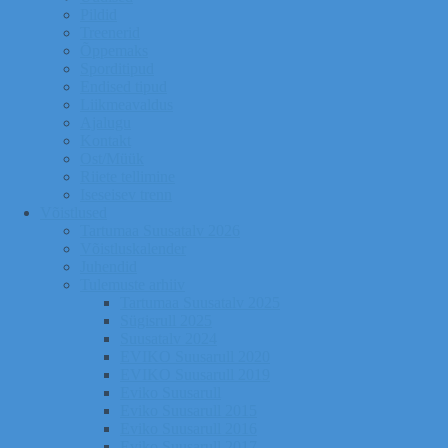
Pildid
Treenerid
Õppemaks
Sporditipud
Endised tipud
Liikmeavaldus
Ajalugu
Kontakt
Ost/Müük
Riiete tellimine
Iseseisev trenn
Võistlused
Tartumaa Suusatalv 2026
Võistluskalender
Juhendid
Tulemuste arhiiv
Tartumaa Suusatalv 2025
Sügisrull 2025
Suusatalv 2024
EVIKO Suusarull 2020
EVIKO Suusarull 2019
Eviko Suusarull
Eviko Suusarull 2015
Eviko Suusarull 2016
Eviko Suusarull 2017