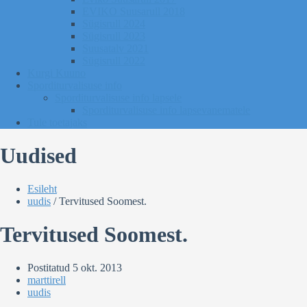
EVIKO Suusarull 2018
Sügisrull 2024
Sügisrull 2023
Suusatalv 2021
Sügisrull 2022
Kurgi Kuuno
Sporditurvalisuse info
Sporditurvalisuse info lapsele
Sporditurvalisuse info lapsevanematele
Tule toetajaks
Uudised
Esileht
uudis
/
Tervitused Soomest.
Tervitused Soomest.
Postitatud
5 okt. 2013
marttirell
uudis