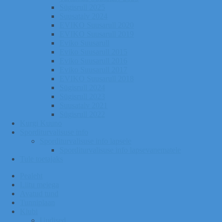
Sügisrull 2025
Suusatalv 2024
EVIKO Suusarull 2020
EVIKO Suusarull 2019
Eviko Suusarull
Eviko Suusarull 2015
Eviko Suusarull 2016
Eviko Suusarull 2017
EVIKO Suusarull 2018
Sügisrull 2024
Sügisrull 2023
Suusatalv 2021
Sügisrull 2022
Kurgi Kuuno
Sporditurvalisuse info
Sporditurvalisuse info lapsele
Sporditurvalisuse info lapsevanematele
Tule toetajaks
Pealeht
Liitu meiega
Avatud tund
Tunniplaan
Klubi
Uudised