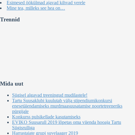
Esimesed öökülmad ajavad kihvad verele
Mine tea, milleks see hea on…
Trennid
Mida uut
Sügisel algavad treeningud mudilastele!
Tartu Suusaklubi kuulutab välja stipendiumikonkursi
enesetäiendamiseks murdmaasuusatamise noortetreeneriks
pürgijale
Konkurss pulsikellade kasutamiseks
EVIKO Suusarull 2019 lõpetas oma viienda hooaja Tartu
Sügisrulliga
Harrastajate grupi suvelaager 2019