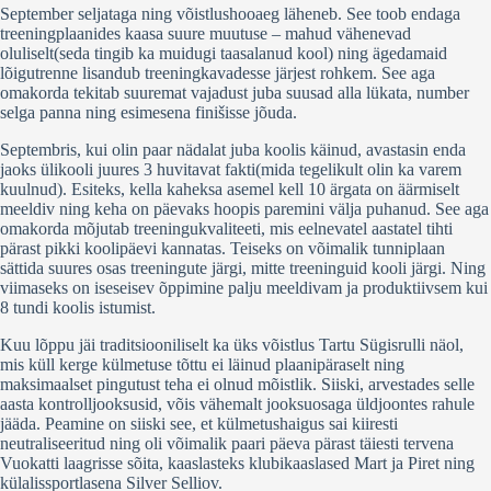
September seljataga ning võistlushooaeg läheneb. See toob endaga
treeningplaanides kaasa suure muutuse – mahud vähenevad
oluliselt(seda tingib ka muidugi taasalanud kool) ning ägedamaid
lõigutrenne lisandub treeningkavadesse järjest rohkem. See aga
omakorda tekitab suuremat vajadust juba suusad alla lükata, number
selga panna ning esimesena finišisse jõuda.
Septembris, kui olin paar nädalat juba koolis käinud, avastasin enda
jaoks ülikooli juures 3 huvitavat fakti(mida tegelikult olin ka varem
kuulnud). Esiteks, kella kaheksa asemel kell 10 ärgata on äärmiselt
meeldiv ning keha on päevaks hoopis paremini välja puhanud. See aga
omakorda mõjutab treeningukvaliteeti, mis eelnevatel aastatel tihti
pärast pikki koolipäevi kannatas. Teiseks on võimalik tunniplaan
sättida suures osas treeningute järgi, mitte treeninguid kooli järgi. Ning
viimaseks on iseseisev õppimine palju meeldivam ja produktiivsem kui
8 tundi koolis istumist.
Kuu lõppu jäi traditsiooniliselt ka üks võistlus Tartu Sügisrulli näol,
mis küll kerge külmetuse tõttu ei läinud plaanipäraselt ning
maksimaalset pingutust teha ei olnud mõistlik. Siiski, arvestades selle
aasta kontrolljooksusid, võis vähemalt jooksuosaga üldjoontes rahule
jääda. Peamine on siiski see, et külmetushaigus sai kiiresti
neutraliseeritud ning oli võimalik paari päeva pärast täiesti tervena
Vuokatti laagrisse sõita, kaaslasteks klubikaaslased Mart ja Piret ning
külalissportlasena Silver Selliov.