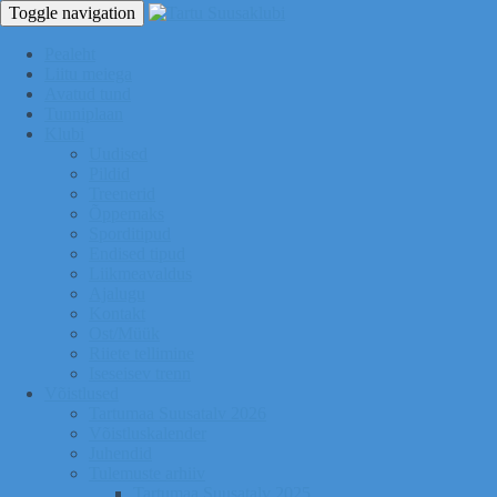
Toggle navigation
Pealeht
Liitu meiega
Avatud tund
Tunniplaan
Klubi
Uudised
Pildid
Treenerid
Õppemaks
Sporditipud
Endised tipud
Liikmeavaldus
Ajalugu
Kontakt
Ost/Müük
Riiete tellimine
Iseseisev trenn
Võistlused
Tartumaa Suusatalv 2026
Võistluskalender
Juhendid
Tulemuste arhiiv
Tartumaa Suusatalv 2025