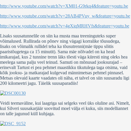
http://www.youtube.com/watch?v=XM01-G9rkq4&feature=youtu.be
http://www.youtube.com/watch?v=28AB4PVuy_w&feature=youtu.be
http://www.youtube.com/watch?v=4gXiqMRHVfs&feature=youtu.be
Lisaks suusatunnelile on siin ka musta maa treeninguteks super
võimalused. Rullirada on põnev ning vägagi korralike tõusudega,
lisaks on võimalik rullidel teha ka tõusutrenni(mäe tippu sõitis
paaristõugetega ca 15 minutit). Sama mäe nõlvadel on ka head
imikarajad, kus 2 tunnine trenn läks tõesti väga kiiresti ning oleks hea
meelega sama palju veel teinud. Samuti on mõnusad jooksurajad –
erinevalt Tartust ei pea pehmet maastikku tikutulega taga otsima, vaid
kõik jooksu- ja matkarajad kulgevad männimetsas pehmel pinnasel.
Metsas olevaid kaarte vaadates oli näha, et talvel on siin suusaradu ligi
200 kilomeetri jagu. Täielik suusaparadiis!
Veidi teemaväline, kui laagriga sai selgeks veel üks oluline asi. Nimelt,
kui Silveri suusakarjäär soovitud moel välja ei kuku, siis modelliannet
on talle jagunud küll kuhjaga.