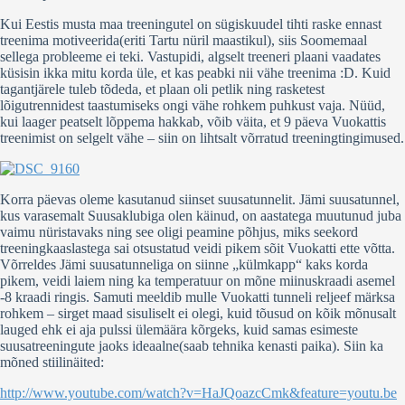
Kui Eestis musta maa treeningutel on sügiskuudel tihti raske ennast
treenima motiveerida(eriti Tartu nüril maastikul), siis Soomemaal
sellega probleeme ei teki. Vastupidi, algselt treeneri plaani vaadates
küsisin ikka mitu korda üle, et kas peabki nii vähe treenima :D. Kuid
tagantjärele tuleb tõdeda, et plaan oli petlik ning rasketest
lõigutrennidest taastumiseks ongi vähe rohkem puhkust vaja. Nüüd,
kui laager peatselt lõppema hakkab, võib väita, et 9 päeva Vuokattis
treenimist on selgelt vähe – siin on lihtsalt võrratud treeningtingimused.
Korra päevas oleme kasutanud siinset suusatunnelit. Jämi suusatunnel,
kus varasemalt Suusaklubiga olen käinud, on aastatega muutunud juba
vaimu nüristavaks ning see oligi peamine põhjus, miks seekord
treeningkaaslastega sai otsustatud veidi pikem sõit Vuokatti ette võtta.
Võrreldes Jämi suusatunneliga on siinne „külmkapp“ kaks korda
pikem, veidi laiem ning ka temperatuur on mõne miinuskraadi asemel
-8 kraadi ringis. Samuti meeldib mulle Vuokatti tunneli reljeef märksa
rohkem – sirget maad sisuliselt ei olegi, kuid tõusud on kõik mõnusalt
lauged ehk ei aja pulssi ülemäära kõrgeks, kuid samas esimeste
suusatreeningute jaoks ideaalne(saab tehnika kenasti paika). Siin ka
mõned stiilinäited:
http://www.youtube.com/watch?v=HaJQoazcCmk&feature=youtu.be