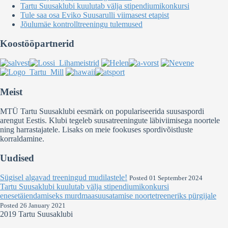
Tartu Suusaklubi kuulutab välja stipendiumikonkursi
Tule saa osa Eviko Suusarulli viimasest etapist
Jõulumäe kontrolltreeningu tulemused
Koostööpartnerid
Meist
MTÜ Tartu Suusaklubi eesmärk on populariseerida suusaspordi
arengut Eestis. Klubi tegeleb suusatreeningute läbiviimisega noortele
ning harrastajatele. Lisaks on meie fookuses spordivõistluste
korraldamine.
Uudised
Sügisel algavad treeningud mudilastele!
Posted 01 September 2024
Tartu Suusaklubi kuulutab välja stipendiumikonkursi
enesetäiendamiseks murdmaasuusatamise noortetreeneriks pürgijale
Posted 26 January 2021
2019 Tartu Suusaklubi