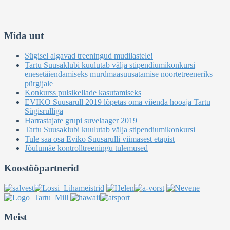
Mida uut
Sügisel algavad treeningud mudilastele!
Tartu Suusaklubi kuulutab välja stipendiumikonkursi
enesetäiendamiseks murdmaasuusatamise noortetreeneriks
pürgijale
Konkurss pulsikellade kasutamiseks
EVIKO Suusarull 2019 lõpetas oma viienda hooaja Tartu
Sügisrulliga
Harrastajate grupi suvelaager 2019
Tartu Suusaklubi kuulutab välja stipendiumikonkursi
Tule saa osa Eviko Suusarulli viimasest etapist
Jõulumäe kontrolltreeningu tulemused
Koostööpartnerid
Meist