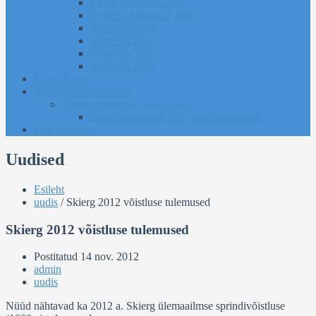
Eviko Suusarull 2017
EVIKO Suusarull 2018
Sügisrull 2024
Sügisrull 2023
Suusatalv 2021
Sügisrull 2022
Kurgi Kuuno
Sporditurvalisuse info
Sporditurvalisuse info lapsele
Sporditurvalisuse info lapsevanematele
Tule toetajaks
Uudised
Esileht
uudis
/
Skierg 2012 võistluse tulemused
Skierg 2012 võistluse tulemused
Postitatud
14 nov. 2012
admin
uudis
Nüüd nähtavad ka 2012 a. Skierg ülemaailmse sprindivõistluse