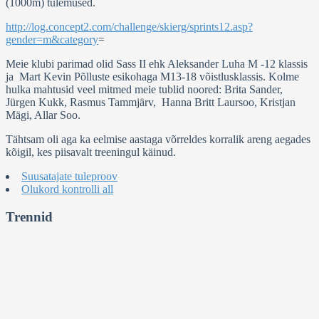
(1000m) tulemused.
http://log.concept2.com/challenge/skierg/sprints12.asp?
gender=m&category
=
Meie klubi parimad olid Sass II ehk Aleksander Luha M -12 klassis
ja Mart Kevin Põlluste esikohaga M13-18 võistlusklassis. Kolme
hulka mahtusid veel mitmed meie tublid noored: Brita Sander,
Jürgen Kukk, Rasmus Tammjärv, Hanna Britt Laursoo, Kristjan
Mägi, Allar Soo.
Tähtsam oli aga ka eelmise aastaga võrreldes korralik areng aegades
kõigil, kes piisavalt treeningul käinud.
Suusatajate tuleproov
Olukord kontrolli all
Trennid