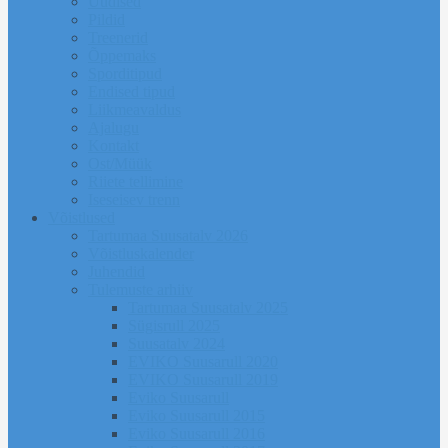
Uudised
Pildid
Treenerid
Õppemaks
Sporditipud
Endised tipud
Liikmeavaldus
Ajalugu
Kontakt
Ost/Müük
Riiete tellimine
Iseseisev trenn
Võistlused
Tartumaa Suusatalv 2026
Võistluskalender
Juhendid
Tulemuste arhiiv
Tartumaa Suusatalv 2025
Sügisrull 2025
Suusatalv 2024
EVIKO Suusarull 2020
EVIKO Suusarull 2019
Eviko Suusarull
Eviko Suusarull 2015
Eviko Suusarull 2016