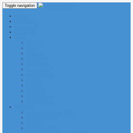
Toggle navigation
Pealeht
Liitu meiega
Avatud tund
Tunniplaan
Klubi
Uudised
Pildid
Treenerid
Õppemaks
Sporditipud
Endised tipud
Liikmeavaldus
Ajalugu
Kontakt
Ost/Müük
Riiete tellimine
Iseseisev trenn
Võistlused
Tartumaa Suusatalv 2026
Võistluskalender
Juhendid
Tulemuste arhiiv