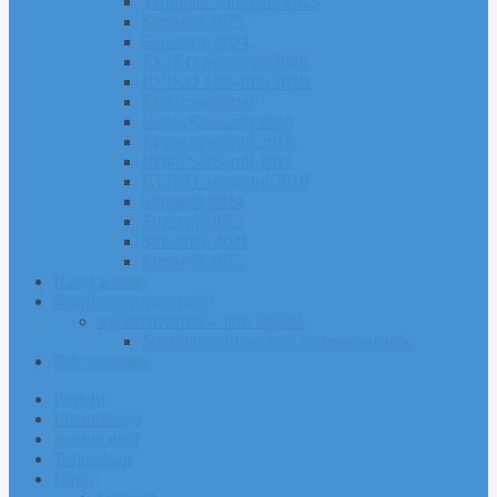
Tartumaa Suusatalv 2025
Sügisrull 2025
Suusatalv 2024
EVIKO Suusarull 2020
EVIKO Suusarull 2019
Eviko Suusarull
Eviko Suusarull 2015
Eviko Suusarull 2016
Eviko Suusarull 2017
EVIKO Suusarull 2018
Sügisrull 2024
Sügisrull 2023
Suusatalv 2021
Sügisrull 2022
Kurgi Kuuno
Sporditurvalisuse info
Sporditurvalisuse info lapsele
Sporditurvalisuse info lapsevanematele
Tule toetajaks
Pealeht
Liitu meiega
Avatud tund
Tunniplaan
Klubi