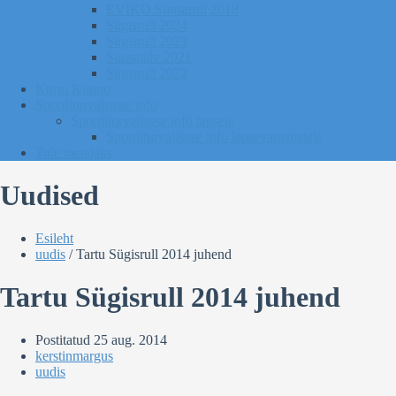
EVIKO Suusarull 2018
Sügisrull 2024
Sügisrull 2023
Suusatalv 2021
Sügisrull 2022
Kurgi Kuuno
Sporditurvalisuse info
Sporditurvalisuse info lapsele
Sporditurvalisuse info lapsevanematele
Tule toetajaks
Uudised
Esileht
uudis
/
Tartu Sügisrull 2014 juhend
Tartu Sügisrull 2014 juhend
Postitatud
25 aug. 2014
kerstinmargus
uudis