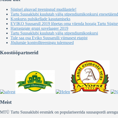
Sügisel algavad treeningud mudilastele!
Tartu Suusaklubi kuulutab välja stipendiumikonkursi enesetäien
Konkurss pulsikellade kasutamiseks
EVIKO Suusarull 2019 lõpetas oma viienda hooaja Tartu Sügisru
Harrastajate grupi suvelaager 2019
Tartu Suusaklubi kuulutab välja stipendiumikonkursi
Tule saa osa Eviko Suusarulli viimasest etapist
Jõulumäe kontrolltreeningu tulemused
Koostööpartnerid
Meist
MTÜ Tartu Suusaklubi eesmärk on populariseerida suusaspordi arengut Ee