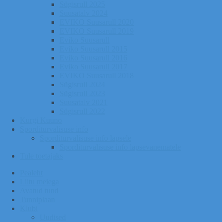
Sügisrull 2025
Suusatalv 2024
EVIKO Suusarull 2020
EVIKO Suusarull 2019
Eviko Suusarull
Eviko Suusarull 2015
Eviko Suusarull 2016
Eviko Suusarull 2017
EVIKO Suusarull 2018
Sügisrull 2024
Sügisrull 2023
Suusatalv 2021
Sügisrull 2022
Kurgi Kuuno
Sporditurvalisuse info
Sporditurvalisuse info lapsele
Sporditurvalisuse info lapsevanematele
Tule toetajaks
Pealeht
Liitu meiega
Avatud tund
Tunniplaan
Klubi
Uudised