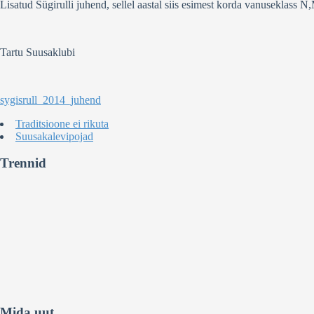
Lisatud Sügirulli juhend, sellel aastal siis esimest korda vanuseklass
Tartu Suusaklubi
sygisrull_2014_juhend
Traditsioone ei rikuta
Suusakalevipojad
Trennid
Mida uut