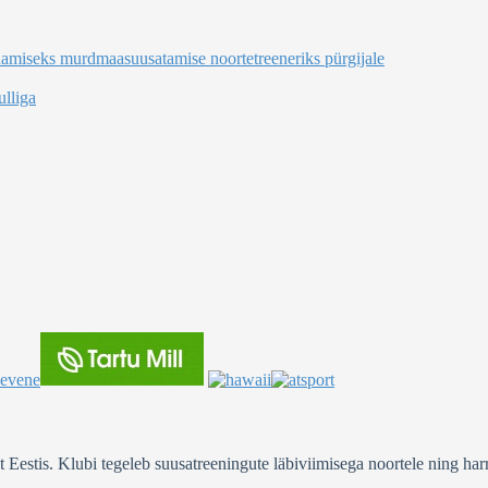
damiseks murdmaasuusatamise noortetreeneriks pürgijale
lliga
stis. Klubi tegeleb suusatreeningute läbiviimisega noortele ning harra