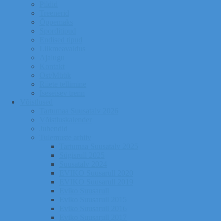
Pildid
Treenerid
Õppemaks
Sporditipud
Endised tipud
Liikmeavaldus
Ajalugu
Kontakt
Ost/Müük
Riiete tellimine
Iseseisev trenn
Võistlused
Tartumaa Suusatalv 2026
Võistluskalender
Juhendid
Tulemuste arhiiv
Tartumaa Suusatalv 2025
Sügisrull 2025
Suusatalv 2024
EVIKO Suusarull 2020
EVIKO Suusarull 2019
Eviko Suusarull
Eviko Suusarull 2015
Eviko Suusarull 2016
Eviko Suusarull 2017