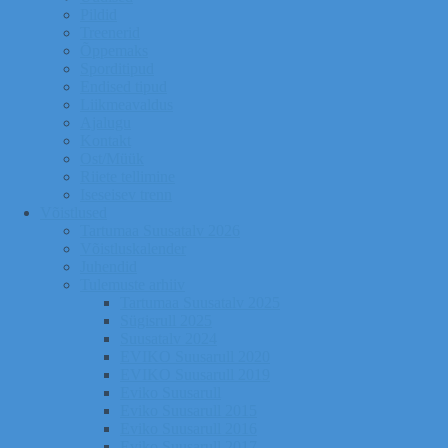
Pildid
Treenerid
Õppemaks
Sporditipud
Endised tipud
Liikmeavaldus
Ajalugu
Kontakt
Ost/Müük
Riiete tellimine
Iseseisev trenn
Võistlused
Tartumaa Suusatalv 2026
Võistluskalender
Juhendid
Tulemuste arhiiv
Tartumaa Suusatalv 2025
Sügisrull 2025
Suusatalv 2024
EVIKO Suusarull 2020
EVIKO Suusarull 2019
Eviko Suusarull
Eviko Suusarull 2015
Eviko Suusarull 2016
Eviko Suusarull 2017