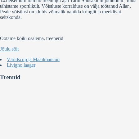
14.detsembril toimub treeningu ajal Tartu Suusaklubi jõuluõhtu , mida
tähistame sportlikult. Võistluste korralduse on välja töötanud Allar .
Peale võistlust on klubis võimalik nautida kringlit ja meeldivat
seltskonda.
Ootame kõiki osalema, treenerid
Jõulu sõit
Världscup ja Maailmancup
Livigno laager
Trennid