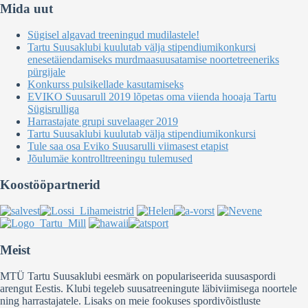
Mida uut
Sügisel algavad treeningud mudilastele!
Tartu Suusaklubi kuulutab välja stipendiumikonkursi
enesetäiendamiseks murdmaasuusatamise noortetreeneriks
pürgijale
Konkurss pulsikellade kasutamiseks
EVIKO Suusarull 2019 lõpetas oma viienda hooaja Tartu
Sügisrulliga
Harrastajate grupi suvelaager 2019
Tartu Suusaklubi kuulutab välja stipendiumikonkursi
Tule saa osa Eviko Suusarulli viimasest etapist
Jõulumäe kontrolltreeningu tulemused
Koostööpartnerid
Meist
MTÜ Tartu Suusaklubi eesmärk on populariseerida suusaspordi
arengut Eestis. Klubi tegeleb suusatreeningute läbiviimisega noortele
ning harrastajatele. Lisaks on meie fookuses spordivõistluste