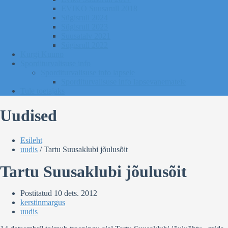
EVIKO Suusarull 2018
Sügisrull 2024
Sügisrull 2023
Suusatalv 2021
Sügisrull 2022
Kurgi Kuuno
Sporditurvalisuse info
Sporditurvalisuse info lapsele
Sporditurvalisuse info lapsevanematele
Tule toetajaks
Uudised
Esileht
uudis
/
Tartu Suusaklubi jõulusõit
Tartu Suusaklubi jõulusõit
Postitatud
10 dets. 2012
kerstinmargus
uudis