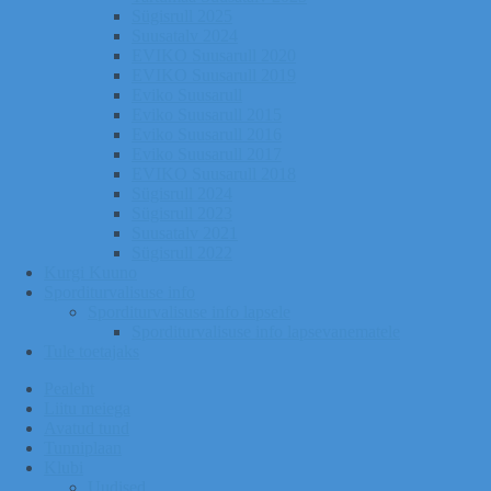
Sügisrull 2025
Suusatalv 2024
EVIKO Suusarull 2020
EVIKO Suusarull 2019
Eviko Suusarull
Eviko Suusarull 2015
Eviko Suusarull 2016
Eviko Suusarull 2017
EVIKO Suusarull 2018
Sügisrull 2024
Sügisrull 2023
Suusatalv 2021
Sügisrull 2022
Kurgi Kuuno
Sporditurvalisuse info
Sporditurvalisuse info lapsele
Sporditurvalisuse info lapsevanematele
Tule toetajaks
Pealeht
Liitu meiega
Avatud tund
Tunniplaan
Klubi
Uudised