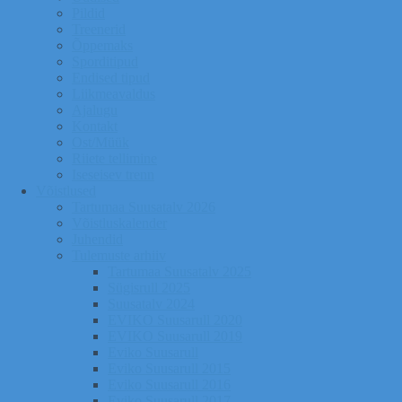
Pildid
Treenerid
Õppemaks
Sporditipud
Endised tipud
Liikmeavaldus
Ajalugu
Kontakt
Ost/Müük
Riiete tellimine
Iseseisev trenn
Võistlused
Tartumaa Suusatalv 2026
Võistluskalender
Juhendid
Tulemuste arhiiv
Tartumaa Suusatalv 2025
Sügisrull 2025
Suusatalv 2024
EVIKO Suusarull 2020
EVIKO Suusarull 2019
Eviko Suusarull
Eviko Suusarull 2015
Eviko Suusarull 2016
Eviko Suusarull 2017