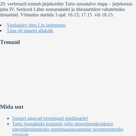
20. veebruaril toimub järjekordne Tartu suusatalve etapp – järjekorras
juba IV. Seekord Lähte suusaradadel ja ühisstartidest vabatehnika
distantsid. Võimalus startida 3 ajal: 16.15; 17.15 või 18.15.
Vastlapäev ilma Liu laskmiseta
Täna oli plaanis allakäik
Trennid
Mida uut
Sügisel algavad treeningud mudilastele!
Tartu Suusaklubi kuulutab välja stipendiumikonkursi
enesetäiendamiseks murdmaasuusatamise noortetreeneriks
pürgijale