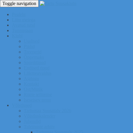
Toggle navigation
Pealeht
Liitu meiega
Avatud tund
Tunniplaan
Klubi
Uudised
Pildid
Treenerid
Õppemaks
Sporditipud
Endised tipud
Liikmeavaldus
Ajalugu
Kontakt
Ost/Müük
Riiete tellimine
Iseseisev trenn
Võistlused
Tartumaa Suusatalv 2026
Võistluskalender
Juhendid
Tulemuste arhiiv
Tartumaa Suusatalv 2025