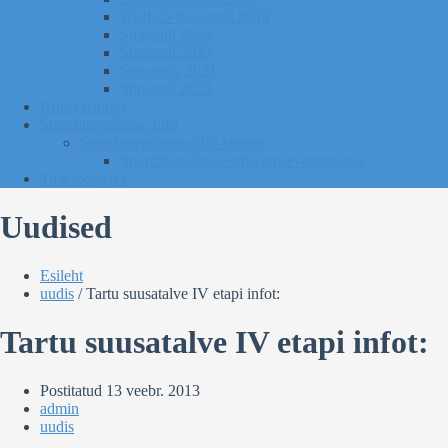
EVIKO Suusarull 2018
Sügisrull 2024
Sügisrull 2023
Suusatalv 2021
Sügisrull 2022
Kurgi Kuuno
Sporditurvalisuse info
Sporditurvalisuse info lapsele
Sporditurvalisuse info lapsevanematele
Tule toetajaks
Uudised
Esileht
uudis
/
Tartu suusatalve IV etapi infot:
Tartu suusatalve IV etapi infot:
Postitatud
13 veebr. 2013
admin
uudis