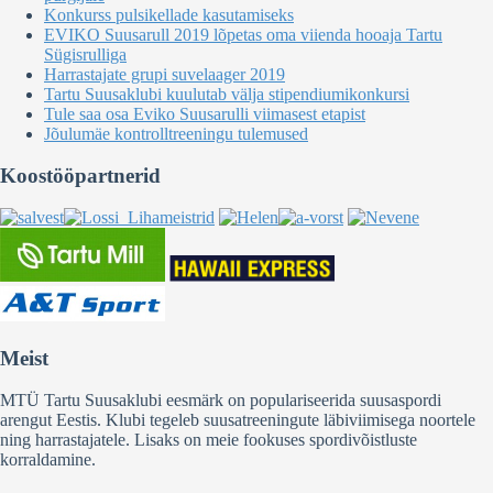
Konkurss pulsikellade kasutamiseks
EVIKO Suusarull 2019 lõpetas oma viienda hooaja Tartu
Sügisrulliga
Harrastajate grupi suvelaager 2019
Tartu Suusaklubi kuulutab välja stipendiumikonkursi
Tule saa osa Eviko Suusarulli viimasest etapist
Jõulumäe kontrolltreeningu tulemused
Koostööpartnerid
Meist
MTÜ Tartu Suusaklubi eesmärk on populariseerida suusaspordi
arengut Eestis. Klubi tegeleb suusatreeningute läbiviimisega noortele
ning harrastajatele. Lisaks on meie fookuses spordivõistluste
korraldamine.