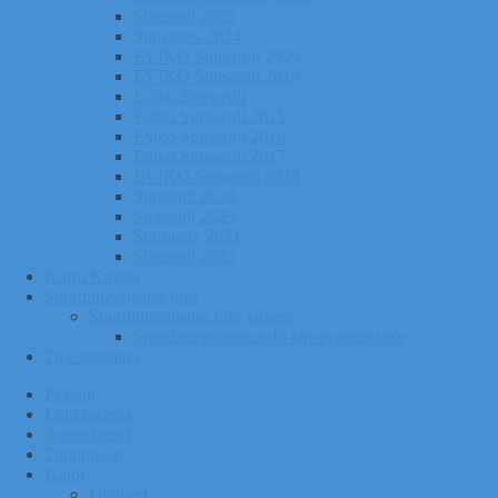
Sügisrull 2025
Suusatalv 2024
EVIKO Suusarull 2020
EVIKO Suusarull 2019
Eviko Suusarull
Eviko Suusarull 2015
Eviko Suusarull 2016
Eviko Suusarull 2017
EVIKO Suusarull 2018
Sügisrull 2024
Sügisrull 2023
Suusatalv 2021
Sügisrull 2022
Kurgi Kuuno
Sporditurvalisuse info
Sporditurvalisuse info lapsele
Sporditurvalisuse info lapsevanematele
Tule toetajaks
Pealeht
Liitu meiega
Avatud tund
Tunniplaan
Klubi
Uudised